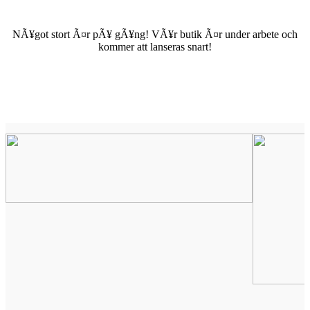
NÃ¥got stort Ã¤r pÃ¥ gÃ¥ng! VÃ¥r butik Ã¤r under arbete och
kommer att lanseras snart!