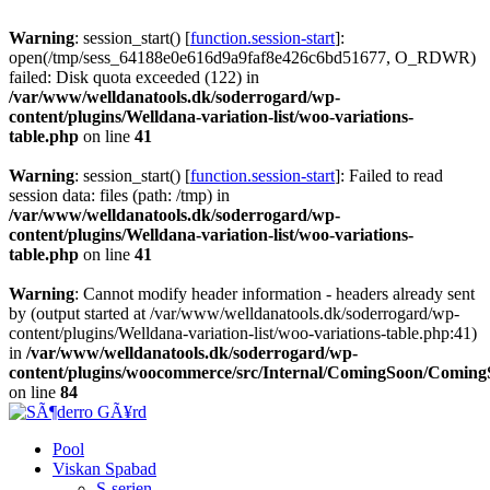
Warning
: session_start() [
function.session-start
]:
open(/tmp/sess_64188e0e616d9a9faf8e426c6bd51677, O_RDWR)
failed: Disk quota exceeded (122) in
/var/www/welldanatools.dk/soderrogard/wp-
content/plugins/Welldana-variation-list/woo-variations-
table.php
on line
41
Warning
: session_start() [
function.session-start
]: Failed to read
session data: files (path: /tmp) in
/var/www/welldanatools.dk/soderrogard/wp-
content/plugins/Welldana-variation-list/woo-variations-
table.php
on line
41
Warning
: Cannot modify header information - headers already sent
by (output started at /var/www/welldanatools.dk/soderrogard/wp-
content/plugins/Welldana-variation-list/woo-variations-table.php:41)
in
/var/www/welldanatools.dk/soderrogard/wp-
content/plugins/woocommerce/src/Internal/ComingSoon/Comin
on line
84
Pool
Viskan Spabad
S-serien