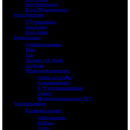
Liten bottensugar
RengÃ¶ringsutrustning
UppvÃ¤rmning
VÃ¤rmepumpar
SolvÃ¤rme
ElvÃ¤rmare
Poolutrustning
Cirkulationspumpar
Filter
Ljus
Skimmer och utlopp
Avfuktare
Monteringskomponenter
Vinklar och bÃ¶jar
Anslutningshylsor
T / Y och korskopplingar
Unioner
Monteringskomponenter PVC
Vattenbehandling
Kemikaliekontroller
Saltklorinatorer
Welldana
Aseko