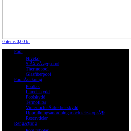
0
items
0,00
kr
Pool
Niveko
StÃ¥lvÃ¤ggspool
Thermopool
Glasfiberpool
PooltÃ¤ckning
Pooltak
Lamellskydd
Poolskydd
Termofiltar
Vinter-och sÃ¤kerhetsskydd
Upprullningsanordningar och teleskoprÃ¶r
Reservdelar
RengÃ¶ring
Pool robotar