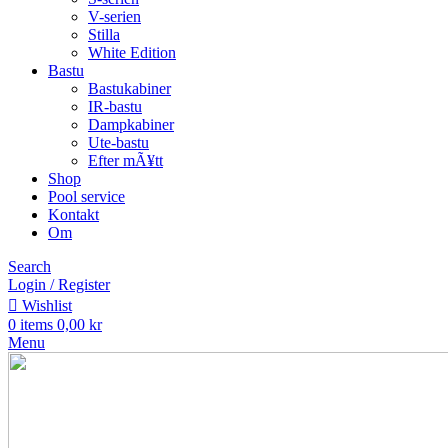
V-serien
Stilla
White Edition
Bastu
Bastukabiner
IR-bastu
Dampkabiner
Ute-bastu
Efter mÃ¥tt
Shop
Pool service
Kontakt
Om
Search
Login / Register
Wishlist
0
items
0,00
kr
Menu