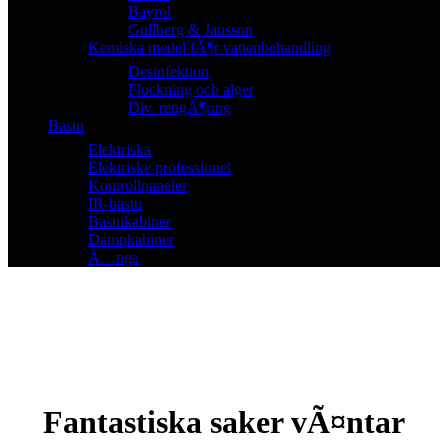
Bayrol
Gullberg & Jansson
Kemiska medel fÃ¶r vattenbehandling
Desinfektion
Flockning och alger
Div. rengÃ¶ring
Bastu
Elektriska
Elektriske professionel
Kontrollpaneler
IR-bastu
Bastukabiner
Dampkabiner
Ã…nga
Fantastiska saker vÃ¤ntar