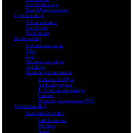
Liten bottensugar
RengÃ¶ringsutrustning
UppvÃ¤rmning
VÃ¤rmepumpar
SolvÃ¤rme
ElvÃ¤rmare
Poolutrustning
Cirkulationspumpar
Filter
Ljus
Skimmer och utlopp
Avfuktare
Monteringskomponenter
Vinklar och bÃ¶jar
Anslutningshylsor
T / Y och korskopplingar
Unioner
Monteringskomponenter PVC
Vattenbehandling
Kemikaliekontroller
Saltklorinatorer
Welldana
Aseko