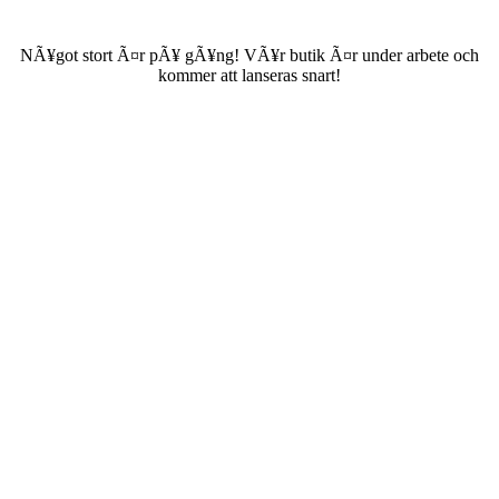
NÃ¥got stort Ã¤r pÃ¥ gÃ¥ng! VÃ¥r butik Ã¤r under arbete och
kommer att lanseras snart!