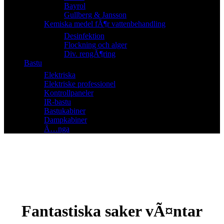
Bayrol
Gullberg & Jansson
Kemiska medel fÃ¶r vattenbehandling
Desinfektion
Flockning och alger
Div. rengÃ¶ring
Bastu
Elektriska
Elektriske professionel
Kontrollpaneler
IR-bastu
Bastukabiner
Dampkabiner
Ã…nga
Fantastiska saker vÃ¤ntar