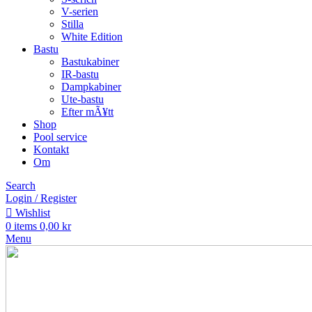
V-serien
Stilla
White Edition
Bastu
Bastukabiner
IR-bastu
Dampkabiner
Ute-bastu
Efter mÃ¥tt
Shop
Pool service
Kontakt
Om
Search
Login / Register
Wishlist
0
items
0,00
kr
Menu