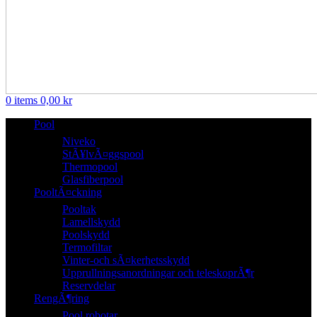
0
items
0,00
kr
Pool
Niveko
StÃ¥lvÃ¤ggspool
Thermopool
Glasfiberpool
PooltÃ¤ckning
Pooltak
Lamellskydd
Poolskydd
Termofiltar
Vinter-och sÃ¤kerhetsskydd
Upprullningsanordningar och teleskoprÃ¶r
Reservdelar
RengÃ¶ring
Pool robotar