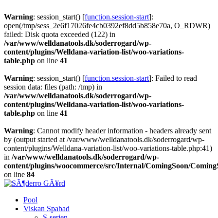
Warning
: session_start() [
function.session-start
]:
open(/tmp/sess_2e6f17026fe4cb0392ef8dd5b858e70a, O_RDWR)
failed: Disk quota exceeded (122) in
/var/www/welldanatools.dk/soderrogard/wp-
content/plugins/Welldana-variation-list/woo-variations-
table.php
on line
41
Warning
: session_start() [
function.session-start
]: Failed to read
session data: files (path: /tmp) in
/var/www/welldanatools.dk/soderrogard/wp-
content/plugins/Welldana-variation-list/woo-variations-
table.php
on line
41
Warning
: Cannot modify header information - headers already sent
by (output started at /var/www/welldanatools.dk/soderrogard/wp-
content/plugins/Welldana-variation-list/woo-variations-table.php:41)
in
/var/www/welldanatools.dk/soderrogard/wp-
content/plugins/woocommerce/src/Internal/ComingSoon/Comin
on line
84
Pool
Viskan Spabad
S-serien