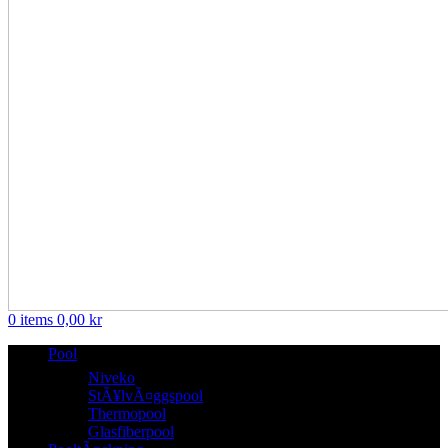
0
items
0,00
kr
Pool
Niveko
StÃ¥lvÃ¤ggspool
Thermopool
Glasfiberpool