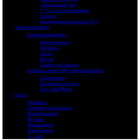
Anslutningshylsor
T / Y och korskopplingar
Unioner
Monteringskomponenter PVC
Vattenbehandling
Kemikaliekontroller
Saltklorinatorer
Welldana
Aseko
Bayrol
Gullberg & Jansson
Kemiska medel fÃ¶r vattenbehandling
Desinfektion
Flockning och alger
Div. rengÃ¶ring
Bastu
Elektriska
Elektriske professionel
Kontrollpaneler
IR-bastu
Bastukabiner
Dampkabiner
Ã…nga