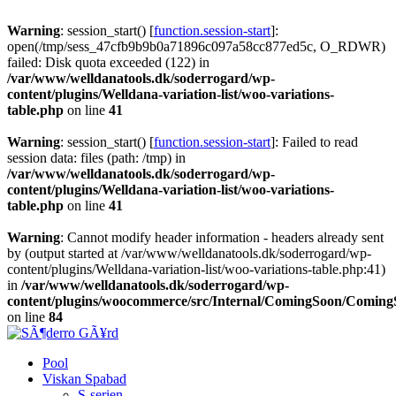
Warning
: session_start() [
function.session-start
]:
open(/tmp/sess_47cfb9b9b0a71896c097a58cc877ed5c, O_RDWR)
failed: Disk quota exceeded (122) in
/var/www/welldanatools.dk/soderrogard/wp-
content/plugins/Welldana-variation-list/woo-variations-
table.php
on line
41
Warning
: session_start() [
function.session-start
]: Failed to read
session data: files (path: /tmp) in
/var/www/welldanatools.dk/soderrogard/wp-
content/plugins/Welldana-variation-list/woo-variations-
table.php
on line
41
Warning
: Cannot modify header information - headers already sent
by (output started at /var/www/welldanatools.dk/soderrogard/wp-
content/plugins/Welldana-variation-list/woo-variations-table.php:41)
in
/var/www/welldanatools.dk/soderrogard/wp-
content/plugins/woocommerce/src/Internal/ComingSoon/Comin
on line
84
Pool
Viskan Spabad
S-serien