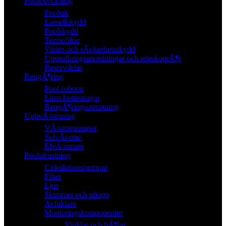
PooltÃ¤ckning
Pooltak
Lamellskydd
Poolskydd
Termofiltar
Vinter-och sÃ¤kerhetsskydd
Upprullningsanordningar och teleskoprÃ¶r
Reservdelar
RengÃ¶ring
Pool robotar
Liten bottensugar
RengÃ¶ringsutrustning
UppvÃ¤rmning
VÃ¤rmepumpar
SolvÃ¤rme
ElvÃ¤rmare
Poolutrustning
Cirkulationspumpar
Filter
Ljus
Skimmer och utlopp
Avfuktare
Monteringskomponenter
Vinklar och bÃ¶jar