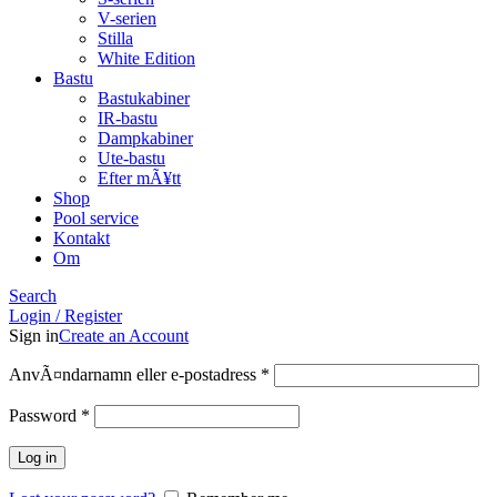
V-serien
Stilla
White Edition
Bastu
Bastukabiner
IR-bastu
Dampkabiner
Ute-bastu
Efter mÃ¥tt
Shop
Pool service
Kontakt
Om
Search
Login / Register
Sign in
Create an Account
Obligatoriskt
AnvÃ¤ndarnamn eller e-postadress
*
Obligatoriskt
Password
*
Log in