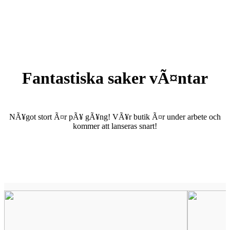
Fantastiska saker vÃ¤ntar
NÃ¥got stort Ã¤r pÃ¥ gÃ¥ng! VÃ¥r butik Ã¤r under arbete och
kommer att lanseras snart!