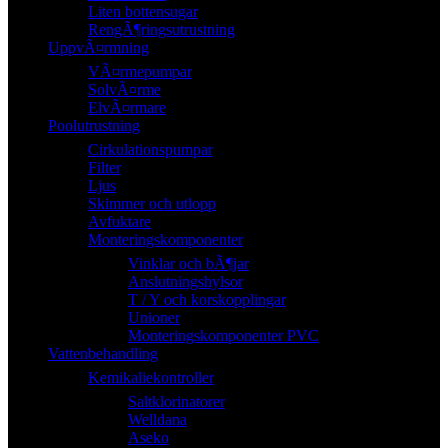
Liten bottensugar
RengÃ¶ringsutrustning
UppvÃ¤rmning
VÃ¤rmepumpar
SolvÃ¤rme
ElvÃ¤rmare
Poolutrustning
Cirkulationspumpar
Filter
Ljus
Skimmer och utlopp
Avfuktare
Monteringskomponenter
Vinklar och bÃ¶jar
Anslutningshylsor
T / Y och korskopplingar
Unioner
Monteringskomponenter PVC
Vattenbehandling
Kemikaliekontroller
Saltklorinatorer
Welldana
Aseko