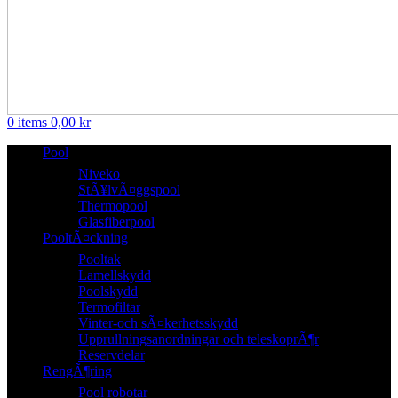
0
items
0,00
kr
Pool
Niveko
StÃ¥lvÃ¤ggspool
Thermopool
Glasfiberpool
PooltÃ¤ckning
Pooltak
Lamellskydd
Poolskydd
Termofiltar
Vinter-och sÃ¤kerhetsskydd
Upprullningsanordningar och teleskoprÃ¶r
Reservdelar
RengÃ¶ring
Pool robotar