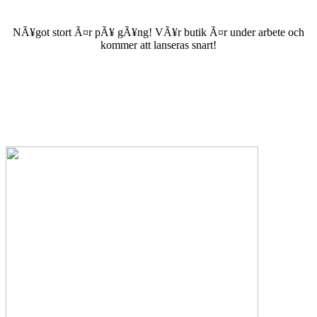
NÃ¥got stort Ã¤r pÃ¥ gÃ¥ng! VÃ¥r butik Ã¤r under arbete och
kommer att lanseras snart!