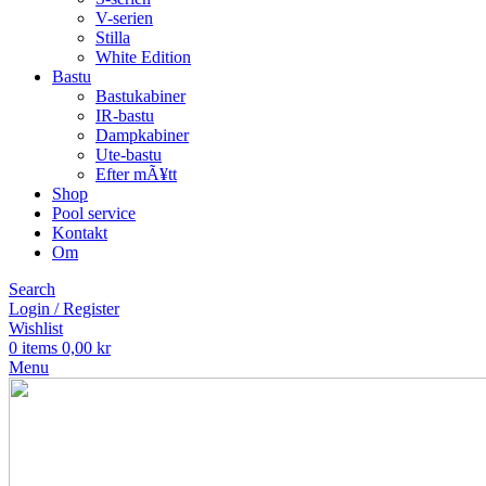
V-serien
Stilla
White Edition
Bastu
Bastukabiner
IR-bastu
Dampkabiner
Ute-bastu
Efter mÃ¥tt
Shop
Pool service
Kontakt
Om
Search
Login / Register
Wishlist
0
items
0,00
kr
Menu