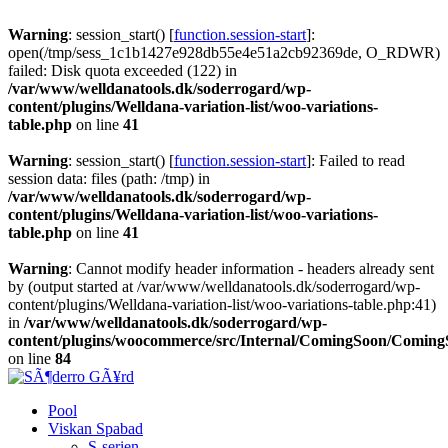
Warning
: session_start() [
function.session-start
]:
open(/tmp/sess_1c1b1427e928db55e4e51a2cb92369de, O_RDWR)
failed: Disk quota exceeded (122) in
/var/www/welldanatools.dk/soderrogard/wp-
content/plugins/Welldana-variation-list/woo-variations-
table.php
on line
41
Warning
: session_start() [
function.session-start
]: Failed to read
session data: files (path: /tmp) in
/var/www/welldanatools.dk/soderrogard/wp-
content/plugins/Welldana-variation-list/woo-variations-
table.php
on line
41
Warning
: Cannot modify header information - headers already sent
by (output started at /var/www/welldanatools.dk/soderrogard/wp-
content/plugins/Welldana-variation-list/woo-variations-table.php:41)
in
/var/www/welldanatools.dk/soderrogard/wp-
content/plugins/woocommerce/src/Internal/ComingSoon/Comin
on line
84
Pool
Viskan Spabad
S-serien