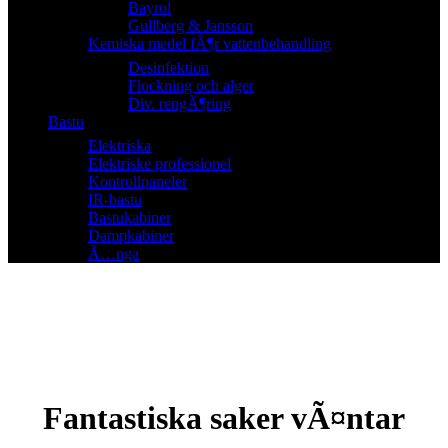
Bayrol
Gullberg & Jansson
Kemiska medel fÃ¶r vattenbehandling
Desinfektion
Flockning och alger
Div. rengÃ¶ring
Bastu
Elektriska
Elektriske professionel
Kontrollpaneler
IR-bastu
Bastukabiner
Dampkabiner
Ã…nga
Fantastiska saker vÃ¤ntar