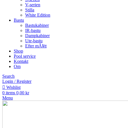
V-serien
Stilla
White Edition
Bastu
Bastukabiner
IR-bastu
Dampkabiner
Ute-bastu
Efter mÃ¥tt
Shop
Pool service
Kontakt
Om
Search
Login / Register
Wishlist
0
items
0,00
kr
Menu