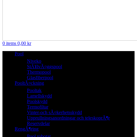
0
items
0,00
kr
Pool
Niveko
StÃ¥lvÃ¤ggspool
Thermopool
Glasfiberpool
PooltÃ¤ckning
Pooltak
Lamellskydd
Poolskydd
Termofiltar
Vinter-och sÃ¤kerhetsskydd
Upprullningsanordningar och teleskoprÃ¶r
Reservdelar
RengÃ¶ring
Pool robotar