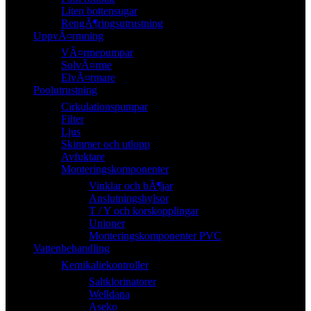
Liten bottensugar
RengÃ¶ringsutrustning
UppvÃ¤rmning
VÃ¤rmepumpar
SolvÃ¤rme
ElvÃ¤rmare
Poolutrustning
Cirkulationspumpar
Filter
Ljus
Skimmer och utlopp
Avfuktare
Monteringskomponenter
Vinklar och bÃ¶jar
Anslutningshylsor
T / Y och korskopplingar
Unioner
Monteringskomponenter PVC
Vattenbehandling
Kemikaliekontroller
Saltklorinatorer
Welldana
Aseko