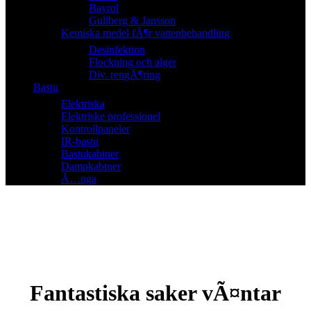
Bayrol
Gullberg & Jansson
Kemiska medel fÃ¶r vattenbehandling
Desinfektion
Flockning och alger
Div. rengÃ¶ring
Bastu
Elektriska
Elektriske professionel
Kontrollpaneler
IR-bastu
Bastukabiner
Dampkabiner
Ã…nga
Fantastiska saker vÃ¤ntar