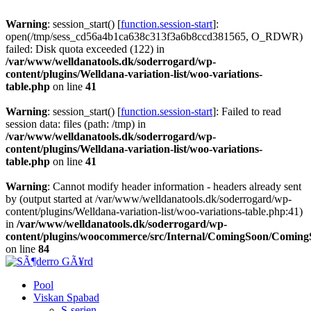
Warning
: session_start() [
function.session-start
]:
open(/tmp/sess_cd56a4b1ca638c313f3a6b8ccd381565, O_RDWR)
failed: Disk quota exceeded (122) in
/var/www/welldanatools.dk/soderrogard/wp-
content/plugins/Welldana-variation-list/woo-variations-
table.php
on line
41
Warning
: session_start() [
function.session-start
]: Failed to read
session data: files (path: /tmp) in
/var/www/welldanatools.dk/soderrogard/wp-
content/plugins/Welldana-variation-list/woo-variations-
table.php
on line
41
Warning
: Cannot modify header information - headers already sent
by (output started at /var/www/welldanatools.dk/soderrogard/wp-
content/plugins/Welldana-variation-list/woo-variations-table.php:41)
in
/var/www/welldanatools.dk/soderrogard/wp-
content/plugins/woocommerce/src/Internal/ComingSoon/Comin
on line
84
Pool
Viskan Spabad
S-serien