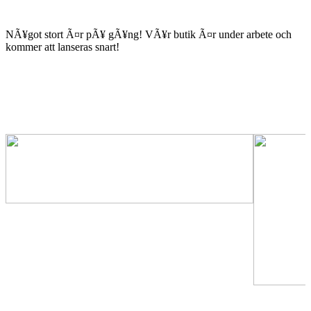
NÃ¥got stort Ã¤r pÃ¥ gÃ¥ng! VÃ¥r butik Ã¤r under arbete och
kommer att lanseras snart!