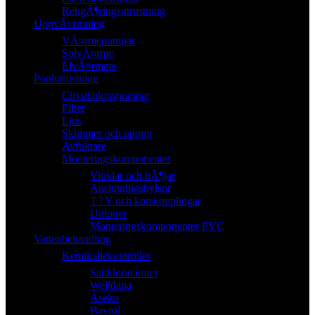
RengÃ¶ringsutrustning
UppvÃ¤rmning
VÃ¤rmepumpar
SolvÃ¤rme
ElvÃ¤rmare
Poolutrustning
Cirkulationspumpar
Filter
Ljus
Skimmer och utlopp
Avfuktare
Monteringskomponenter
Vinklar och bÃ¶jar
Anslutningshylsor
T / Y och korskopplingar
Unioner
Monteringskomponenter PVC
Vattenbehandling
Kemikaliekontroller
Saltklorinatorer
Welldana
Aseko
Bayrol