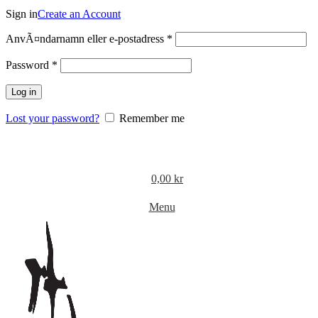
Sign in
Create an Account
Obligatoriskt
AnvÃ¤ndarnamn eller e-postadress
*
Obligatoriskt
Password
*
Log in
Lost your password?
Remember me
0,00
kr
Menu