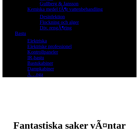
Gullberg & Jansson
Kemiska medel fÃ¶r vattenbehandling
Desinfektion
Flockning och alger
Div. rengÃ¶ring
Bastu
Elektriska
Elektriske professionel
Kontrollpaneler
IR-bastu
Bastukabiner
Dampkabiner
Ã…nga
Fantastiska saker vÃ¤ntar