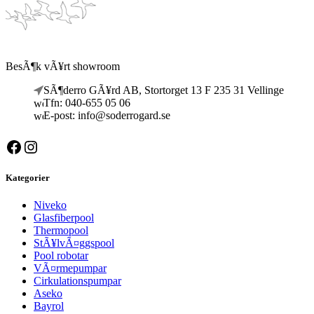
BesÃ¶k vÃ¥rt showroom
SÃ¶derro GÃ¥rd AB, Stortorget 13 F 235 31 Vellinge
Tfn: 040-655 05 06
E-post: info@soderrogard.se
Facebook
Instagram
Kategorier
Niveko
Glasfiberpool
Thermopool
StÃ¥lvÃ¤ggspool
Pool robotar
VÃ¤rmepumpar
Cirkulationspumpar
Aseko
Bayrol