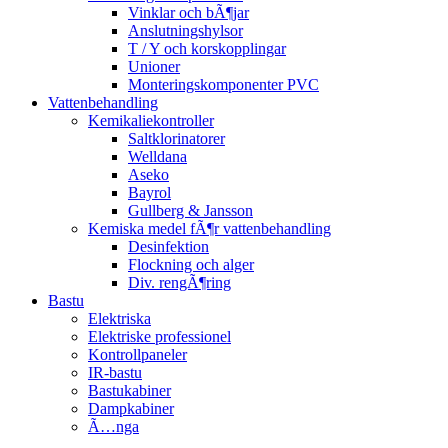
Vinklar och bÃ¶jar
Anslutningshylsor
T / Y och korskopplingar
Unioner
Monteringskomponenter PVC
Vattenbehandling
Kemikaliekontroller
Saltklorinatorer
Welldana
Aseko
Bayrol
Gullberg & Jansson
Kemiska medel fÃ¶r vattenbehandling
Desinfektion
Flockning och alger
Div. rengÃ¶ring
Bastu
Elektriska
Elektriske professionel
Kontrollpaneler
IR-bastu
Bastukabiner
Dampkabiner
Ã…nga