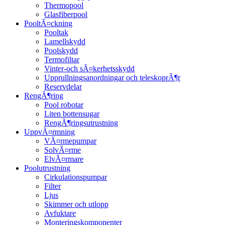
Thermopool
Glasfiberpool
PooltÃ¤ckning
Pooltak
Lamellskydd
Poolskydd
Termofiltar
Vinter-och sÃ¤kerhetsskydd
Upprullningsanordningar och teleskoprÃ¶r
Reservdelar
RengÃ¶ring
Pool robotar
Liten bottensugar
RengÃ¶ringsutrustning
UppvÃ¤rmning
VÃ¤rmepumpar
SolvÃ¤rme
ElvÃ¤rmare
Poolutrustning
Cirkulationspumpar
Filter
Ljus
Skimmer och utlopp
Avfuktare
Monteringskomponenter