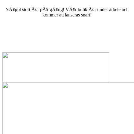
NÃ¥got stort Ã¤r pÃ¥ gÃ¥ng! VÃ¥r butik Ã¤r under arbete och
kommer att lanseras snart!