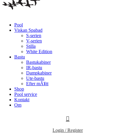
Pool
Viskan Spabad
S-serien
V-serien
Stilla
White Edition
Bastu
Bastukabiner
IR-bastu
Dampkabiner
Ute-bastu
Efter mÃ¥tt
Shop
Pool service
Kontakt
Om
Login / Register