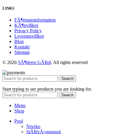
LINKS
FÃ¶retagsinformation
KÃ¶pvillkor
Privacy Policy
Leveransvillkor
Blog
Kontakt
Sitemap
© 2026
SÃ¶derro GÃ¥rd
. All rights reserved
Search
Start typing to see products you are looking for.
Search
Menu
Shop
Pool
Niveko
StÃ¥lvÃ¤ggspool