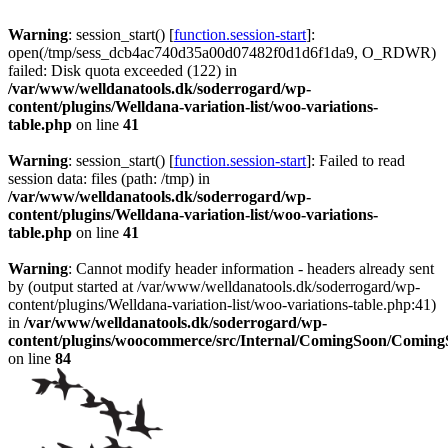
Warning
: session_start() [
function.session-start
]:
open(/tmp/sess_dcb4ac740d35a00d07482f0d1d6f1da9, O_RDWR)
failed: Disk quota exceeded (122) in
/var/www/welldanatools.dk/soderrogard/wp-
content/plugins/Welldana-variation-list/woo-variations-
table.php
on line
41
Warning
: session_start() [
function.session-start
]: Failed to read
session data: files (path: /tmp) in
/var/www/welldanatools.dk/soderrogard/wp-
content/plugins/Welldana-variation-list/woo-variations-
table.php
on line
41
Warning
: Cannot modify header information - headers already sent
by (output started at /var/www/welldanatools.dk/soderrogard/wp-
content/plugins/Welldana-variation-list/woo-variations-table.php:41)
in
/var/www/welldanatools.dk/soderrogard/wp-
content/plugins/woocommerce/src/Internal/ComingSoon/Comin
on line
84