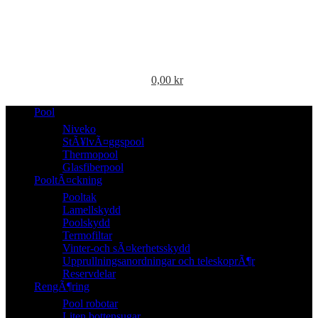
0,00
kr
Pool
Niveko
StÃ¥lvÃ¤ggspool
Thermopool
Glasfiberpool
PooltÃ¤ckning
Pooltak
Lamellskydd
Poolskydd
Termofiltar
Vinter-och sÃ¤kerhetsskydd
Upprullningsanordningar och teleskoprÃ¶r
Reservdelar
RengÃ¶ring
Pool robotar
Liten bottensugar