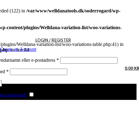
eded (122) in
/var/www/welldanatools.dk/soderrogard/wp-
-content/plugins/Welldana-variation-list/woo-variations-
LOGIN / REGISTER
plugins/Welldana-variation-list/woo-variations-table.php:41) in
Create an Account
.php
on line
84
Obligatoriskt
darnamn eller e-postadress
*
0,00
K
Obligatoriskt
ord
*
our password?
Remember me