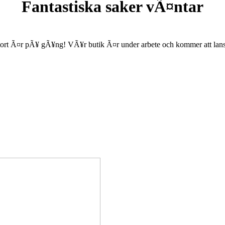
Fantastiska saker vÃ¤ntar
ort Ã¤r pÃ¥ gÃ¥ng! VÃ¥r butik Ã¤r under arbete och kommer att lanse