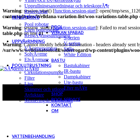
Vinter-och sÃ¤kerhetsskydd
Upprullningsanordningar och teleskoprÃ¶r
Warning
: session_start() [
function.session-start
]: open(/tmp/sess_11
Reservdelar
content/plugins/Welldana-variation-list/woo-variations-table.php
RENGÃ¶RING
Pool robotar
POOL
Warning
: session_start() [
function.session-start
]: Failed to read sessio
Liten bottensugar
VISKAN SPABAD
table.php
on line
41
RengÃ¶ringsutrustning
S-serien
UPPVÃ¤RMNING
V-serien
Warning
: Cannot modify header information - headers already sent b
VÃ¤rmepumpar
Stilla
/var/www/welldanatools.dk/soderrogard/wp-content/plugins/w
SolvÃ¤rme
White Edition
ElvÃ¤rmare
BASTU
POOLUTRUSTNING
Bastukabiner
IR-bastu
Cirkulationspumpar
Dampkabiner
Filter
Ute-bastu
Ljus
Efter mÃ¥tt
Skimmer och utlopp
SHOP
Avfuktare
POOL SERVICE
Monteringskomponenter
KONTAKT
OM
VATTENBEHANDLING