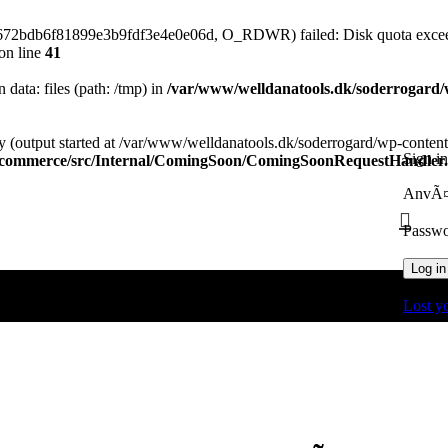
2672bdb6f81899e3b9fdf3e4e0e06d, O_RDWR) failed: Disk quota exce
on line
41
n data: files (path: /tmp) in
/var/www/welldanatools.dk/soderrogard/wp
y (output started at /var/www/welldanatools.dk/soderrogard/wp-content/
Sign in
oocommerce/src/Internal/ComingSoon/ComingSoonRequestHandler
AnvÃ¤n
Passw
Log in
Lost y