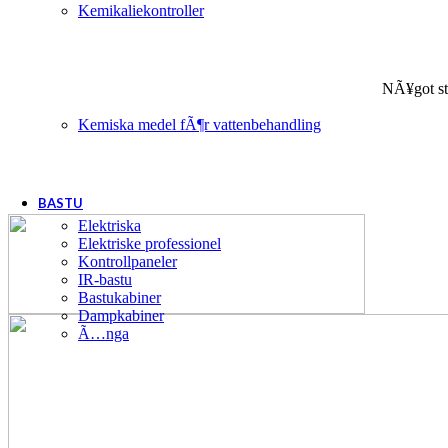
Kemikaliekontroller
NÃ¥got st
Kemiska medel fÃ¶r vattenbehandling
BASTU
Elektriska
Elektriske professionel
Kontrollpaneler
IR-bastu
Bastukabiner
Dampkabiner
Ã…nga