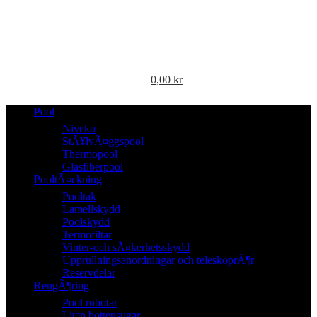
0,00
kr
Pool
Niveko
StÃ¥lvÃ¤ggspool
Thermopool
Glasfiberpool
PooltÃ¤ckning
Pooltak
Lamellskydd
Poolskydd
Termofiltar
Vinter-och sÃ¤kerhetsskydd
Upprullningsanordningar och teleskoprÃ¶r
Reservdelar
RengÃ¶ring
Pool robotar
Liten bottensugar