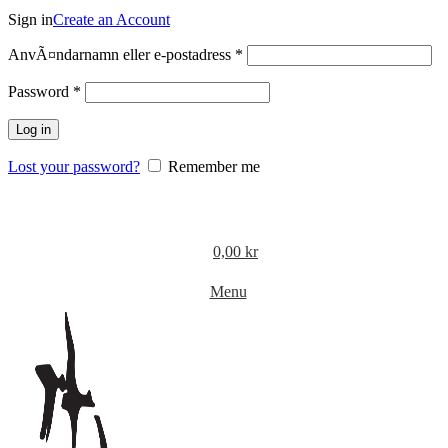
Sign in
Create an Account
Obligatoriskt
AnvÃ¤ndarnamn eller e-postadress
*
Obligatoriskt
Password
*
Log in
Lost your password?
Remember me
0,00
kr
Menu