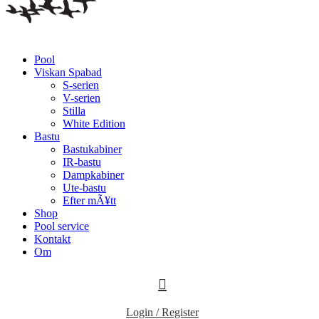
Pool
Viskan Spabad
S-serien
V-serien
Stilla
White Edition
Bastu
Bastukabiner
IR-bastu
Dampkabiner
Ute-bastu
Efter mÃ¥tt
Shop
Pool service
Kontakt
Om
Login / Register