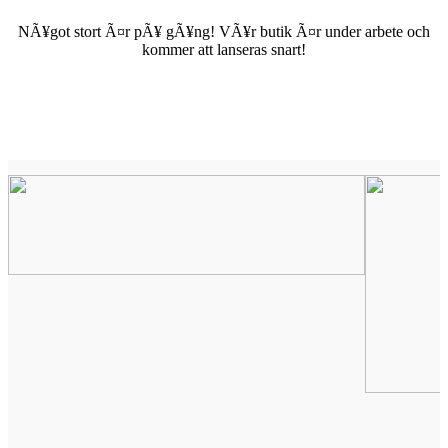
NÃ¥got stort Ã¤r pÃ¥ gÃ¥ng! VÃ¥r butik Ã¤r under arbete och
kommer att lanseras snart!