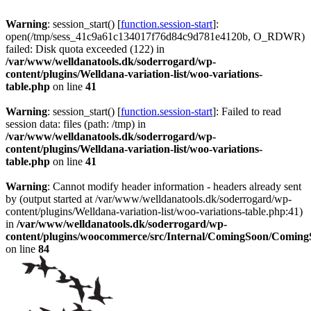
Warning
: session_start() [
function.session-start
]:
open(/tmp/sess_41c9a61c134017f76d84c9d781e4120b, O_RDWR)
failed: Disk quota exceeded (122) in
/var/www/welldanatools.dk/soderrogard/wp-
content/plugins/Welldana-variation-list/woo-variations-
table.php
on line
41
Warning
: session_start() [
function.session-start
]: Failed to read
session data: files (path: /tmp) in
/var/www/welldanatools.dk/soderrogard/wp-
content/plugins/Welldana-variation-list/woo-variations-
table.php
on line
41
Warning
: Cannot modify header information - headers already sent
by (output started at /var/www/welldanatools.dk/soderrogard/wp-
content/plugins/Welldana-variation-list/woo-variations-table.php:41)
in
/var/www/welldanatools.dk/soderrogard/wp-
content/plugins/woocommerce/src/Internal/ComingSoon/Comin
on line
84