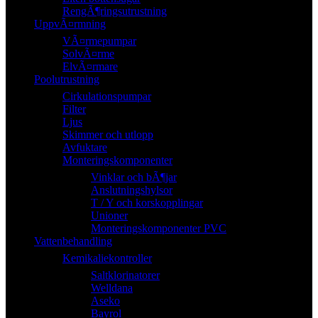
RengÃ¶ringsutrustning
UppvÃ¤rmning
VÃ¤rmepumpar
SolvÃ¤rme
ElvÃ¤rmare
Poolutrustning
Cirkulationspumpar
Filter
Ljus
Skimmer och utlopp
Avfuktare
Monteringskomponenter
Vinklar och bÃ¶jar
Anslutningshylsor
T / Y och korskopplingar
Unioner
Monteringskomponenter PVC
Vattenbehandling
Kemikaliekontroller
Saltklorinatorer
Welldana
Aseko
Bayrol