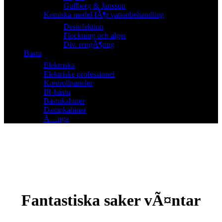
Gullberg & Jansson
Kemiska medel fÃ¶r vattenbehandling
Desinfektion
Flockning och alger
Div. rengÃ¶ring
Bastu
Elektriska
Elektriske professionel
Kontrollpaneler
IR-bastu
Bastukabiner
Dampkabiner
Ã…nga
Fantastiska saker vÃ¤ntar