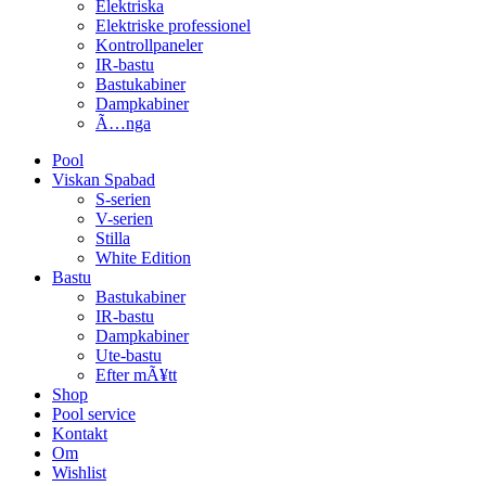
Elektriska
Elektriske professionel
Kontrollpaneler
IR-bastu
Bastukabiner
Dampkabiner
Ã…nga
Pool
Viskan Spabad
S-serien
V-serien
Stilla
White Edition
Bastu
Bastukabiner
IR-bastu
Dampkabiner
Ute-bastu
Efter mÃ¥tt
Shop
Pool service
Kontakt
Om
Wishlist