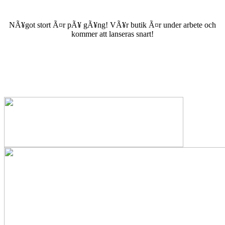
NÃ¥got stort Ã¤r pÃ¥ gÃ¥ng! VÃ¥r butik Ã¤r under arbete och
kommer att lanseras snart!