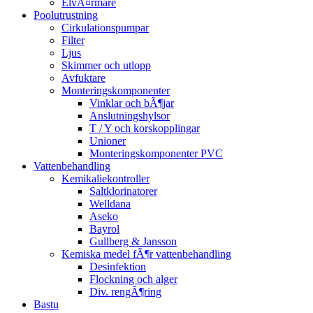
ElvÃ¤rmare
Poolutrustning
Cirkulationspumpar
Filter
Ljus
Skimmer och utlopp
Avfuktare
Monteringskomponenter
Vinklar och bÃ¶jar
Anslutningshylsor
T / Y och korskopplingar
Unioner
Monteringskomponenter PVC
Vattenbehandling
Kemikaliekontroller
Saltklorinatorer
Welldana
Aseko
Bayrol
Gullberg & Jansson
Kemiska medel fÃ¶r vattenbehandling
Desinfektion
Flockning och alger
Div. rengÃ¶ring
Bastu