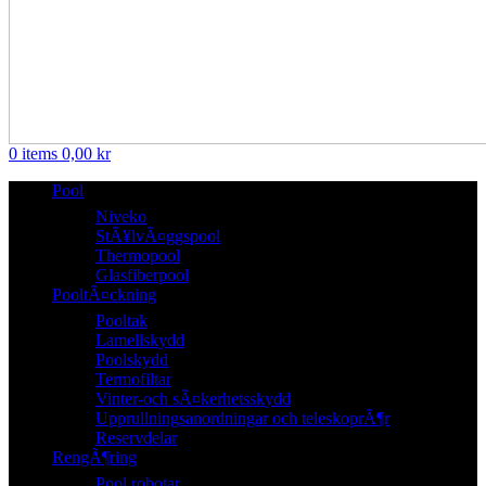
0
items
0,00
kr
Pool
Niveko
StÃ¥lvÃ¤ggspool
Thermopool
Glasfiberpool
PooltÃ¤ckning
Pooltak
Lamellskydd
Poolskydd
Termofiltar
Vinter-och sÃ¤kerhetsskydd
Upprullningsanordningar och teleskoprÃ¶r
Reservdelar
RengÃ¶ring
Pool robotar