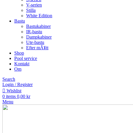
V-serien
Stilla
White Edition
Bastu
Bastukabiner
IR-bastu
Dampkabiner
Ute-bastu
Efter mÃ¥tt
Shop
Pool service
Kontakt
Om
Search
Login / Register
Wishlist
0
items
0,00
kr
Menu