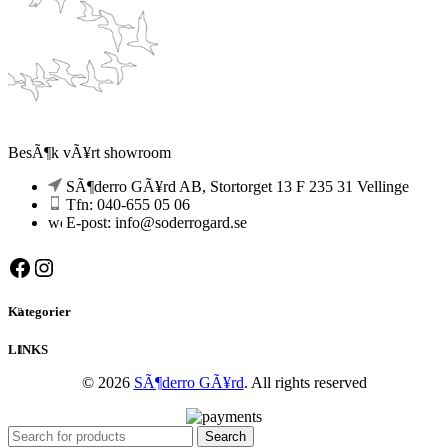
BesÃ¶k vÃ¥rt showroom
SÃ¶derro GÃ¥rd AB, Stortorget 13 F 235 31 Vellinge
Tfn: 040-655 05 06
E-post: info@soderrogard.se
Facebook
Instagram
Kategorier
LINKS
© 2026
SÃ¶derro GÃ¥rd
. All rights reserved
Search