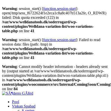
Warning
: session_start() [
function.session-start
]:
open(/tmp/sess_f6722624f1e2eca1c8a8c407b513a2fe, O_RDWR)
failed: Disk quota exceeded (122) in
/var/www/welldanatools.dk/soderrogard/wp-
content/plugins/Welldana-variation-list/woo-variations-
table.php
on line
41
Warning
: session_start() [
function.session-start
]: Failed to read
session data: files (path: /tmp) in
/var/www/welldanatools.dk/soderrogard/wp-
content/plugins/Welldana-variation-list/woo-variations-
table.php
on line
41
Warning
: Cannot modify header information - headers already sent
by (output started at /var/www/welldanatools.dk/soderrogard/wp-
content/plugins/Welldana-variation-list/woo-variations-table.php:41)
in
/var/www/welldanatools.dk/soderrogard/wp-
content/plugins/woocommerce/src/Internal/ComingSoon/Comin
on line
84
Pool
Viskan Spabad
S-serien