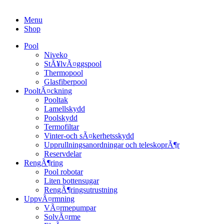
Menu
Shop
Pool
Niveko
StÃ¥lvÃ¤ggspool
Thermopool
Glasfiberpool
PooltÃ¤ckning
Pooltak
Lamellskydd
Poolskydd
Termofiltar
Vinter-och sÃ¤kerhetsskydd
Upprullningsanordningar och teleskoprÃ¶r
Reservdelar
RengÃ¶ring
Pool robotar
Liten bottensugar
RengÃ¶ringsutrustning
UppvÃ¤rmning
VÃ¤rmepumpar
SolvÃ¤rme