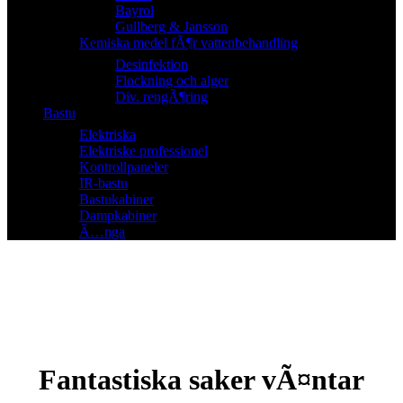
Bayrol
Gullberg & Jansson
Kemiska medel fÃ¶r vattenbehandling
Desinfektion
Flockning och alger
Div. rengÃ¶ring
Bastu
Elektriska
Elektriske professionel
Kontrollpaneler
IR-bastu
Bastukabiner
Dampkabiner
Ã…nga
Fantastiska saker vÃ¤ntar