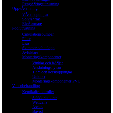
RengÃ¶ringsutrustning
UppvÃ¤rmning
VÃ¤rmepumpar
SolvÃ¤rme
ElvÃ¤rmare
Poolutrustning
Cirkulationspumpar
Filter
Ljus
Skimmer och utlopp
Avfuktare
Monteringskomponenter
Vinklar och bÃ¶jar
Anslutningshylsor
T / Y och korskopplingar
Unioner
Monteringskomponenter PVC
Vattenbehandling
Kemikaliekontroller
Saltklorinatorer
Welldana
Aseko
Bayrol