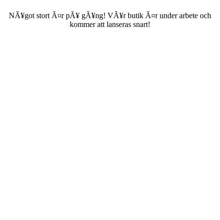
NÃ¥got stort Ã¤r pÃ¥ gÃ¥ng! VÃ¥r butik Ã¤r under arbete och
kommer att lanseras snart!