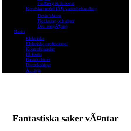
Gullberg & Jansson
Kemiska medel fÃ¶r vattenbehandling
Desinfektion
Flockning och alger
Div. rengÃ¶ring
Bastu
Elektriska
Elektriske professionel
Kontrollpaneler
IR-bastu
Bastukabiner
Dampkabiner
Ã…nga
Fantastiska saker vÃ¤ntar