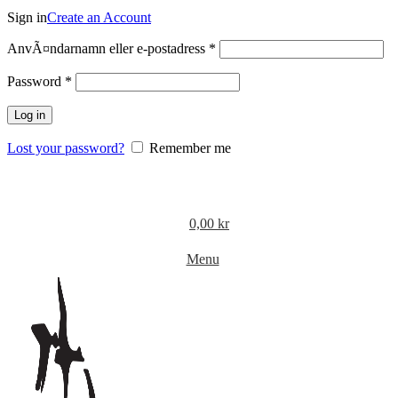
Sign in
Create an Account
Obligatoriskt
AnvÃ¤ndarnamn eller e-postadress
*
Obligatoriskt
Password
*
Log in
Lost your password?
Remember me
0,00
kr
Menu