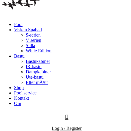
Pool
Viskan Spabad
S-serien
V-serien
Stilla
White Edition
Bastu
Bastukabiner
IR-bastu
Dampkabiner
Ute-bastu
Efter mÃ¥tt
Shop
Pool service
Kontakt
Om
Login / Register