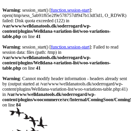
Warning
: session_start() [
function.session-start
]:
open(/tmp/sess_5ab91f65e2f9e578757df947b13df3d1, O_RDWR)
failed: Disk quota exceeded (122) in
/var/www/welldanatools.dk/soderrogard/wp-
content/plugins/Welldana-variation-list/woo-variations-
table.php
on line
41
Warning
: session_start() [
function.session-start
]: Failed to read
session data: files (path: /tmp) in
/var/www/welldanatools.dk/soderrogard/wp-
content/plugins/Welldana-variation-list/woo-variations-
table.php
on line
41
Warning
: Cannot modify header information - headers already sent
by (output started at /var/www/welldanatools.dk/soderrogard/wp-
content/plugins/Welldana-variation-list/woo-variations-table.php:41)
in
/var/www/welldanatools.dk/soderrogard/wp-
content/plugins/woocommerce/src/Internal/ComingSoon/Comin
on line
84