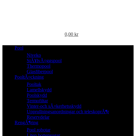
0,00
kr
Pool
Niveko
StÃ¥lvÃ¤ggspool
Thermopool
Glasfiberpool
PooltÃ¤ckning
Pooltak
Lamellskydd
Poolskydd
Termofiltar
Vinter-och sÃ¤kerhetsskydd
Upprullningsanordningar och teleskoprÃ¶r
Reservdelar
RengÃ¶ring
Pool robotar
Liten bottensugar