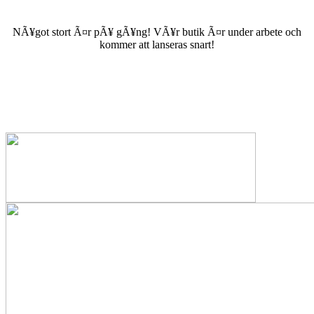
NÃ¥got stort Ã¤r pÃ¥ gÃ¥ng! VÃ¥r butik Ã¤r under arbete och
kommer att lanseras snart!