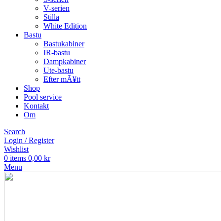
V-serien
Stilla
White Edition
Bastu
Bastukabiner
IR-bastu
Dampkabiner
Ute-bastu
Efter mÃ¥tt
Shop
Pool service
Kontakt
Om
Search
Login / Register
Wishlist
0
items
0,00
kr
Menu