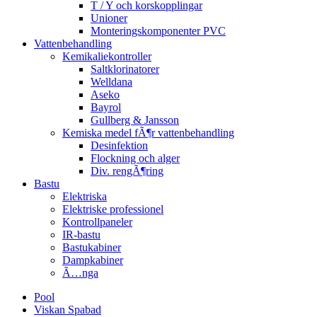
T / Y och korskopplingar
Unioner
Monteringskomponenter PVC
Vattenbehandling
Kemikaliekontroller
Saltklorinatorer
Welldana
Aseko
Bayrol
Gullberg & Jansson
Kemiska medel fÃ¶r vattenbehandling
Desinfektion
Flockning och alger
Div. rengÃ¶ring
Bastu
Elektriska
Elektriske professionel
Kontrollpaneler
IR-bastu
Bastukabiner
Dampkabiner
Ã…nga
Pool
Viskan Spabad