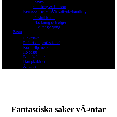
Bayrol
Gullberg & Jansson
Kemiska medel fÃ¶r vattenbehandling
Desinfektion
Flockning och alger
Div. rengÃ¶ring
Bastu
Elektriska
Elektriske professionel
Kontrollpaneler
IR-bastu
Bastukabiner
Dampkabiner
Ã…nga
Fantastiska saker vÃ¤ntar