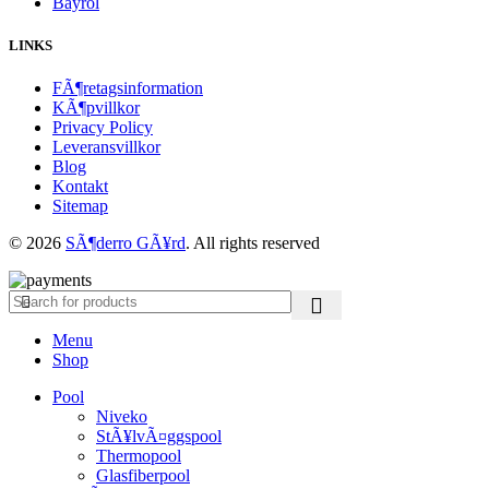
Bayrol
LINKS
FÃ¶retagsinformation
KÃ¶pvillkor
Privacy Policy
Leveransvillkor
Blog
Kontakt
Sitemap
© 2026
SÃ¶derro GÃ¥rd
. All rights reserved
Menu
Shop
Pool
Niveko
StÃ¥lvÃ¤ggspool
Thermopool
Glasfiberpool