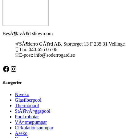
BesÃ¶k vÃ¥rt showroom
SÃ¶derro GÃ¥rd AB, Stortorget 13 F 235 31 Vellinge
Tfn: 040-655 05 06
E-post: info@soderrogard.se
Facebook
Instagram
Kategorier
Niveko
Glasfiberpool
Thermopool
StÃ¥lvÃ¤ggspool
Pool robotar
VÃ¤rmepumpar
Cirkulationspumpar
Aseko