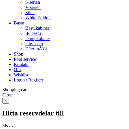
S-serien
V-serien
Stilla
White Edition
Bastu
Bastukabiner
IR-bastu
Dampkabiner
Ute-bastu
Efter mÃ¥tt
Shop
Pool service
Kontakt
Om
Wishlist
Login / Register
Shopping cart
Close
×
Hitta reservdelar till
SKU: