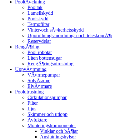
PooltÃ¤ckning
Pooltak
Lamellskydd
Poolskydd
Termofiltar
Vinter-och sÃ¤kerhetsskydd
Upprullningsanordningar och teleskoprÃ¶r
Reservdelar
RengÃ¶ring
Pool robotar
Liten bottensugar
RengÃ¶ringsutrustning
UppvÃ¤rmning
VÃ¤rmepumpar
SolvÃ¤rme
ElvÃ¤rmare
Poolutrustning
Cirkulationspumpar
Filter
Ljus
Skimmer och utlopp
Avfuktare
Monteringskomponenter
Vinklar och bÃ¶jar
Anslutningshylsor