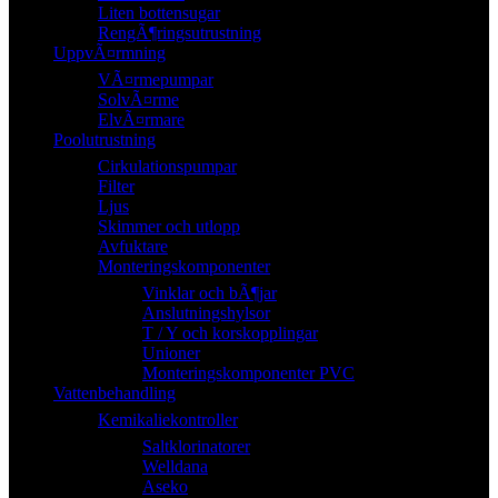
Liten bottensugar
RengÃ¶ringsutrustning
UppvÃ¤rmning
VÃ¤rmepumpar
SolvÃ¤rme
ElvÃ¤rmare
Poolutrustning
Cirkulationspumpar
Filter
Ljus
Skimmer och utlopp
Avfuktare
Monteringskomponenter
Vinklar och bÃ¶jar
Anslutningshylsor
T / Y och korskopplingar
Unioner
Monteringskomponenter PVC
Vattenbehandling
Kemikaliekontroller
Saltklorinatorer
Welldana
Aseko