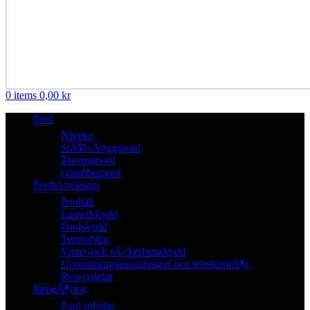
0
items
0,00
kr
Pool
Niveko
StÃ¥lvÃ¤ggspool
Thermopool
Glasfiberpool
PooltÃ¤ckning
Pooltak
Lamellskydd
Poolskydd
Termofiltar
Vinter-och sÃ¤kerhetsskydd
Upprullningsanordningar och teleskoprÃ¶r
Reservdelar
RengÃ¶ring
Pool robotar