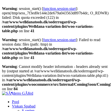
Warning
: session_start() [
function.session-start
]:
open(/tmp/sess_7f3ed0e144e2de679a043563d897b4dc, O_RDWR)
failed: Disk quota exceeded (122) in
/var/www/welldanatools.dk/soderrogard/wp-
content/plugins/Welldana-variation-list/woo-variations-
table.php
on line
41
Warning
: session_start() [
function.session-start
]: Failed to read
session data: files (path: /tmp) in
/var/www/welldanatools.dk/soderrogard/wp-
content/plugins/Welldana-variation-list/woo-variations-
table.php
on line
41
Warning
: Cannot modify header information - headers already sent
by (output started at /var/www/welldanatools.dk/soderrogard/wp-
content/plugins/Welldana-variation-list/woo-variations-table.php:41)
in
/var/www/welldanatools.dk/soderrogard/wp-
content/plugins/woocommerce/src/Internal/ComingSoon/Comin
on line
84
Pool
Viskan Spabad
S-serien