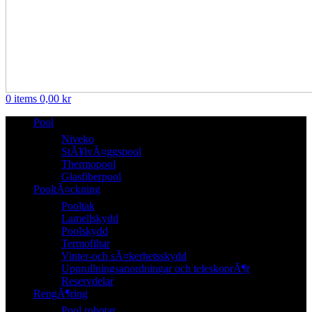
0
items
0,00
kr
Pool
Niveko
StÃ¥lvÃ¤ggspool
Thermopool
Glasfiberpool
PooltÃ¤ckning
Pooltak
Lamellskydd
Poolskydd
Termofiltar
Vinter-och sÃ¤kerhetsskydd
Upprullningsanordningar och teleskoprÃ¶r
Reservdelar
RengÃ¶ring
Pool robotar