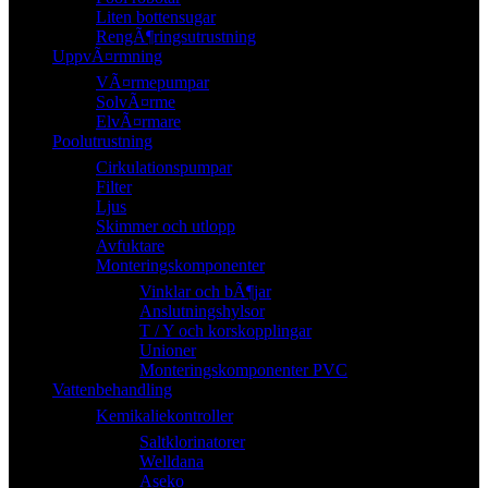
Liten bottensugar
RengÃ¶ringsutrustning
UppvÃ¤rmning
VÃ¤rmepumpar
SolvÃ¤rme
ElvÃ¤rmare
Poolutrustning
Cirkulationspumpar
Filter
Ljus
Skimmer och utlopp
Avfuktare
Monteringskomponenter
Vinklar och bÃ¶jar
Anslutningshylsor
T / Y och korskopplingar
Unioner
Monteringskomponenter PVC
Vattenbehandling
Kemikaliekontroller
Saltklorinatorer
Welldana
Aseko