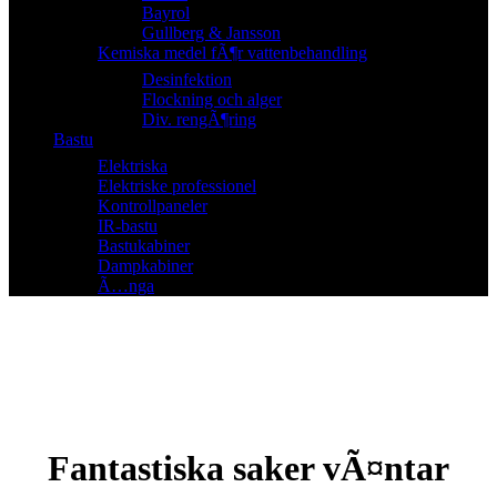
Bayrol
Gullberg & Jansson
Kemiska medel fÃ¶r vattenbehandling
Desinfektion
Flockning och alger
Div. rengÃ¶ring
Bastu
Elektriska
Elektriske professionel
Kontrollpaneler
IR-bastu
Bastukabiner
Dampkabiner
Ã…nga
Fantastiska saker vÃ¤ntar