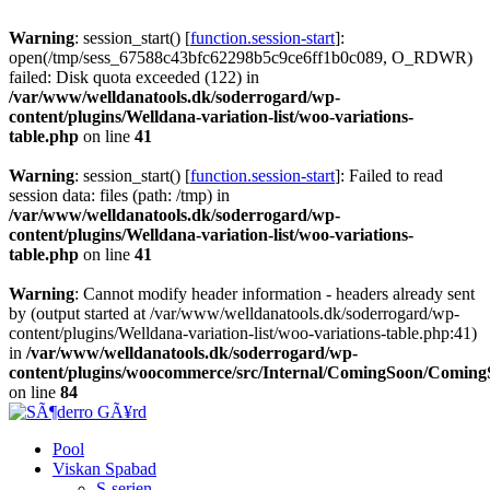
Warning
: session_start() [
function.session-start
]:
open(/tmp/sess_67588c43bfc62298b5c9ce6ff1b0c089, O_RDWR)
failed: Disk quota exceeded (122) in
/var/www/welldanatools.dk/soderrogard/wp-
content/plugins/Welldana-variation-list/woo-variations-
table.php
on line
41
Warning
: session_start() [
function.session-start
]: Failed to read
session data: files (path: /tmp) in
/var/www/welldanatools.dk/soderrogard/wp-
content/plugins/Welldana-variation-list/woo-variations-
table.php
on line
41
Warning
: Cannot modify header information - headers already sent
by (output started at /var/www/welldanatools.dk/soderrogard/wp-
content/plugins/Welldana-variation-list/woo-variations-table.php:41)
in
/var/www/welldanatools.dk/soderrogard/wp-
content/plugins/woocommerce/src/Internal/ComingSoon/Comin
on line
84
Pool
Viskan Spabad
S-serien