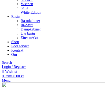
V-serien
Stilla
White Edition
Bastu
Bastukabiner
IR-bastu
Dampkabiner
Ute-bastu
Efter mÃ¥tt
Shop
Pool service
Kontakt
Om
Search
Login / Register
Wishlist
0
items
0,00
kr
Menu