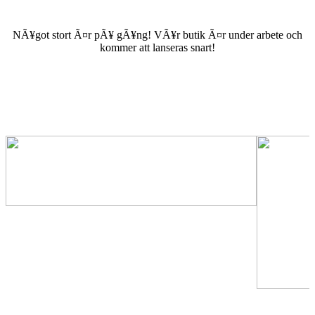
NÃ¥got stort Ã¤r pÃ¥ gÃ¥ng! VÃ¥r butik Ã¤r under arbete och
kommer att lanseras snart!