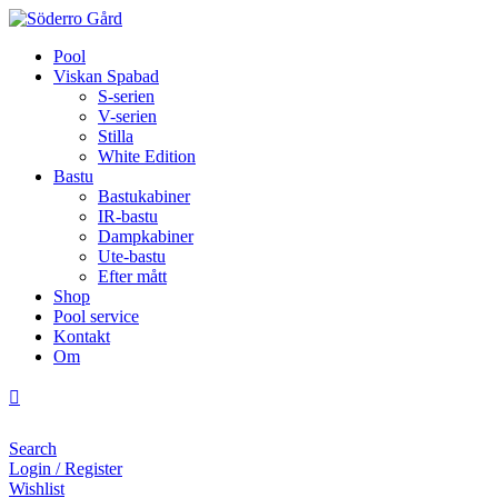
Pool
Viskan Spabad
S-serien
V-serien
Stilla
White Edition
Bastu
Bastukabiner
IR-bastu
Dampkabiner
Ute-bastu
Efter mått
Shop
Pool service
Kontakt
Om
Search
Login / Register
Wishlist