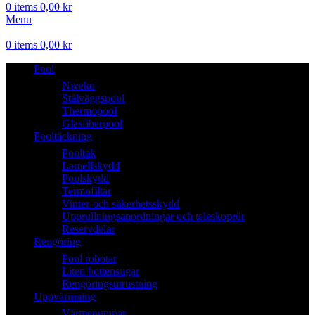
0
items
0,00
kr
Menu
0
items
0,00
kr
Pool
Niveko
Stålväggspool
Thermopool
Glasfiberpool
Pooltäckning
Pooltak
Lamellskydd
Poolskydd
Termofiltar
Vinter-och säkerhetsskydd
Upprullningsanordningar och teleskoprör
Reservdelar
Rengöring
Pool robotar
Liten bottensugar
Rengöringsutrustning
Uppvärmning
Värmepumpar