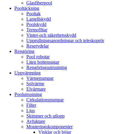
Glasfiberpool
Pooltäckning
Pooltak
Lamellskydd
Poolskydd
Termofiltar
Vinter-och säkerhetsskydd
Upprullningsanordningar och teleskoprör
Reservdelar
Rengöring
Pool robotar
Liten bottensugar
Rengöringsutrustning
Uppvärmning
Värmepumpar
Solvärme
Elvärmare
Poolutrustning
Cirkulationspumpar
Filter
Ljus
Skimmer och utlopp
Avfuktare
Monteringskomponenter
Vinklar och böjar