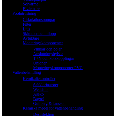
Solvärme
Elvärmare
Poolutrustning
Cirkulationspumpar
Filter
Ljus
Skimmer och utlopp
Avfuktare
Monteringskomponenter
Vinklar och böjar
Anslutningshylsor
T / Y och korskopplingar
Unioner
Monteringskomponenter PVC
Vattenbehandling
Kemikaliekontroller
Saltklorinatorer
Welldana
Aseko
Bayrol
Gullberg & Jansson
Kemiska medel för vattenbehandling
Desinfektion