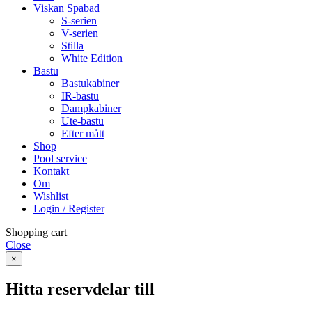
Viskan Spabad
S-serien
V-serien
Stilla
White Edition
Bastu
Bastukabiner
IR-bastu
Dampkabiner
Ute-bastu
Efter mått
Shop
Pool service
Kontakt
Om
Wishlist
Login / Register
Shopping cart
Close
×
Hitta reservdelar till