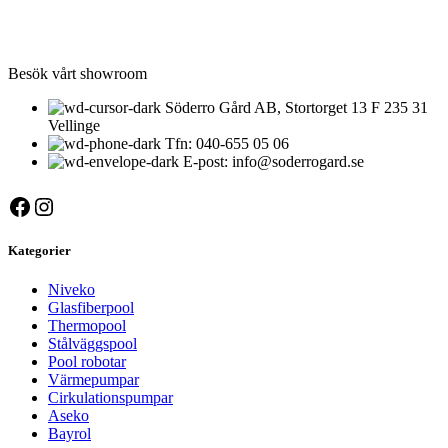
Besök vårt showroom
Söderro Gård AB, Stortorget 13 F 235 31
Vellinge
Tfn: 040-655 05 06
E-post: info@soderrogard.se
Facebook
Instagram
Kategorier
Niveko
Glasfiberpool
Thermopool
Stålväggspool
Pool robotar
Värmepumpar
Cirkulationspumpar
Aseko
Bayrol