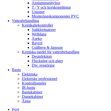
Anslutningshylsor
T / Y och korskopplingar
Unioner
Monteringskomponenter PVC
Vattenbehandling
Kemikaliekontroller
Saltklorinatorer
Welldana
Aseko
Bayrol
Gullberg & Jansson
Kemiska medel för vattenbehandling
Desinfektion
Flockning och alger
Div. rengöring
Bastu
Elektriska
Elektriske professionel
Kontrollpaneler
IR-bastu
Bastukabiner
Dampkabiner
Ånga
Pool