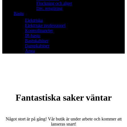
Flockning och alger
Div. rengöring
Bastu
Elektriska
Elektriske professionel
Kontrollpaneler
IR-bastu
Bastukabiner
Dampkabiner
Ånga
Fantastiska saker väntar
Något stort är på gång! Vår butik är under arbete och kommer att
lanseras snart!