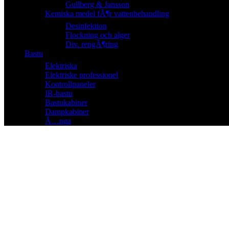
Gullberg & Jansson
Kemiska medel fÃ¶r vattenbehandling
Desinfektion
Flockning och alger
Div. rengÃ¶ring
Bastu
Elektriska
Elektriske professionel
Kontrollpaneler
IR-bastu
Bastukabiner
Dampkabiner
Ã…nga