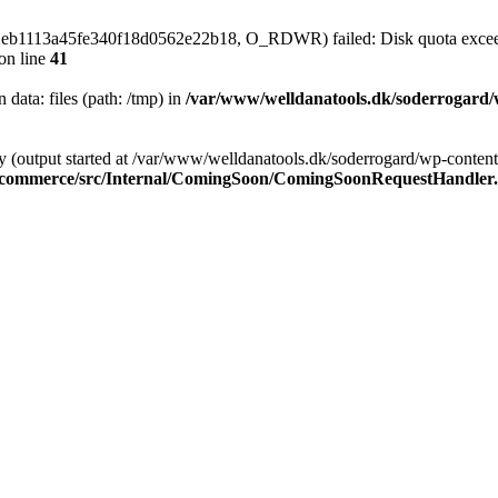
62eb1113a45fe340f18d0562e22b18, O_RDWR) failed: Disk quota excee
on line
41
n data: files (path: /tmp) in
/var/www/welldanatools.dk/soderrogard/wp
y (output started at /var/www/welldanatools.dk/soderrogard/wp-content/
oocommerce/src/Internal/ComingSoon/ComingSoonRequestHandler