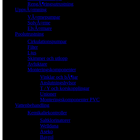
RengÃ¶ringsutrustning
UppvÃ¤rmning
VÃ¤rmepumpar
SolvÃ¤rme
ElvÃ¤rmare
Poolutrustning
Cirkulationspumpar
Filter
Ljus
Skimmer och utlopp
Avfuktare
Monteringskomponenter
Vinklar och bÃ¶jar
Anslutningshylsor
T / Y och korskopplingar
Unioner
Monteringskomponenter PVC
Vattenbehandling
Kemikaliekontroller
Saltklorinatorer
Welldana
Aseko
Bayrol