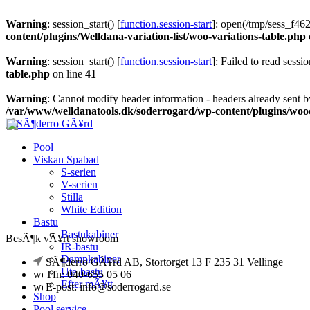
Warning
: session_start() [
function.session-start
]: open(/tmp/sess_f4
content/plugins/Welldana-variation-list/woo-variations-table.php
Warning
: session_start() [
function.session-start
]: Failed to read sessio
table.php
on line
41
Warning
: Cannot modify header information - headers already sent b
/var/www/welldanatools.dk/soderrogard/wp-content/plugins/w
Pool
Viskan Spabad
S-serien
V-serien
Stilla
White Edition
Bastu
Bastukabiner
BesÃ¶k vÃ¥rt showroom
IR-bastu
Dampkabiner
SÃ¶derro GÃ¥rd AB, Stortorget 13 F 235 31 Vellinge
Ute-bastu
Tfn: 040-655 05 06
Efter mÃ¥tt
E-post: info@soderrogard.se
Shop
Pool service