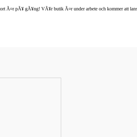
ort Ã¤r pÃ¥ gÃ¥ng! VÃ¥r butik Ã¤r under arbete och kommer att lanse