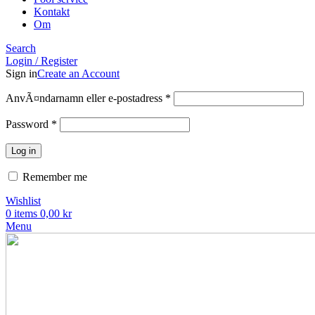
Kontakt
Om
Search
Login / Register
Sign in
Create an Account
Obligatoriskt
AnvÃ¤ndarnamn eller e-postadress
*
Obligatoriskt
Password
*
Log in
Remember me
Wishlist
0
items
0,00
kr
Menu