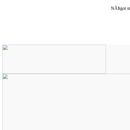
NÃ¥got st