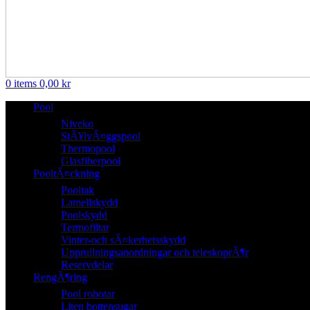
0
items
0,00
kr
Pool
Niveko
StÃ¥lvÃ¤ggspool
Thermopool
Glasfiberpool
PooltÃ¤ckning
Pooltak
Lamellskydd
Poolskydd
Termofiltar
Vinter-och sÃ¤kerhetsskydd
Upprullningsanordningar och teleskoprÃ¶r
Reservdelar
RengÃ¶ring
Pool robotar
Liten bottensugar