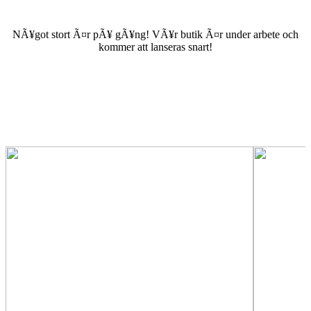
NÃ¥got stort Ã¤r pÃ¥ gÃ¥ng! VÃ¥r butik Ã¤r under arbete och
kommer att lanseras snart!