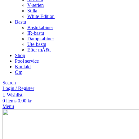
V-serien
Stilla
White Edition
Bastu
Bastukabiner
IR-bastu
Dampkabiner
Ute-bastu
Efter mÃ¥tt
Shop
Pool service
Kontakt
Om
Search
Login / Register
Wishlist
0
items
0,00
kr
Menu