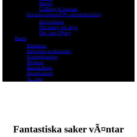
Bayrol
Gullberg & Jansson
Kemiska medel fÃ¶r vattenbehandling
Desinfektion
Flockning och alger
Div. rengÃ¶ring
Bastu
Elektriska
Elektriske professionel
Kontrollpaneler
IR-bastu
Bastukabiner
Dampkabiner
Ã…nga
Fantastiska saker vÃ¤ntar