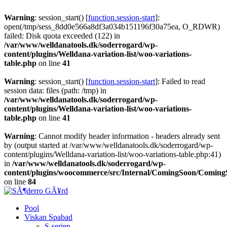
Warning
: session_start() [
function.session-start
]:
open(/tmp/sess_8dd0e566a8df3a034b151196f30a75ea, O_RDWR)
failed: Disk quota exceeded (122) in
/var/www/welldanatools.dk/soderrogard/wp-
content/plugins/Welldana-variation-list/woo-variations-
table.php
on line
41
Warning
: session_start() [
function.session-start
]: Failed to read
session data: files (path: /tmp) in
/var/www/welldanatools.dk/soderrogard/wp-
content/plugins/Welldana-variation-list/woo-variations-
table.php
on line
41
Warning
: Cannot modify header information - headers already sent
by (output started at /var/www/welldanatools.dk/soderrogard/wp-
content/plugins/Welldana-variation-list/woo-variations-table.php:41)
in
/var/www/welldanatools.dk/soderrogard/wp-
content/plugins/woocommerce/src/Internal/ComingSoon/Comin
on line
84
Pool
Viskan Spabad
S-serien