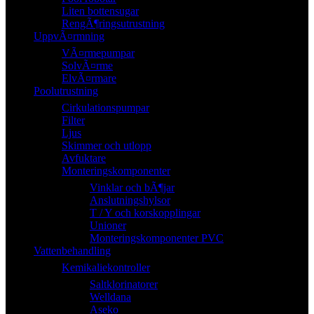
Liten bottensugar
RengÃ¶ringsutrustning
UppvÃ¤rmning
VÃ¤rmepumpar
SolvÃ¤rme
ElvÃ¤rmare
Poolutrustning
Cirkulationspumpar
Filter
Ljus
Skimmer och utlopp
Avfuktare
Monteringskomponenter
Vinklar och bÃ¶jar
Anslutningshylsor
T / Y och korskopplingar
Unioner
Monteringskomponenter PVC
Vattenbehandling
Kemikaliekontroller
Saltklorinatorer
Welldana
Aseko