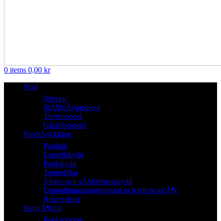
0
items
0,00
kr
Pool
Niveko
StÃ¥lvÃ¤ggspool
Thermopool
Glasfiberpool
PooltÃ¤ckning
Pooltak
Lamellskydd
Poolskydd
Termofiltar
Vinter-och sÃ¤kerhetsskydd
Upprullningsanordningar och teleskoprÃ¶r
Reservdelar
RengÃ¶ring
Pool robotar