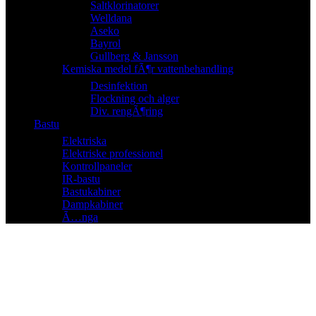
Saltklorinatorer
Welldana
Aseko
Bayrol
Gullberg & Jansson
Kemiska medel fÃ¶r vattenbehandling
Desinfektion
Flockning och alger
Div. rengÃ¶ring
Bastu
Elektriska
Elektriske professionel
Kontrollpaneler
IR-bastu
Bastukabiner
Dampkabiner
Ã…nga