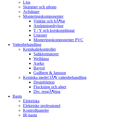
Ljus
Skimmer och utlopp
Avfuktare
Monteringskomponenter
Vinklar och bÃ¶jar
Anslutningshylsor
T / Y och korskopplingar
Unioner
Monteringskomponenter PVC
Vattenbehandling
Kemikaliekontroller
Saltklorinatorer
Welldana
Aseko
Bayrol
Gullberg & Jansson
Kemiska medel fÃ¶r vattenbehandling
Desinfektion
Flockning och alger
Div. rengÃ¶ring
Bastu
Elektriska
Elektriske professionel
Kontrollpaneler
IR-bastu