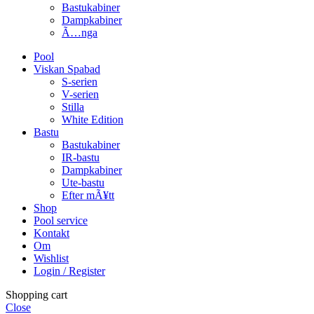
Bastukabiner
Dampkabiner
Ã…nga
Pool
Viskan Spabad
S-serien
V-serien
Stilla
White Edition
Bastu
Bastukabiner
IR-bastu
Dampkabiner
Ute-bastu
Efter mÃ¥tt
Shop
Pool service
Kontakt
Om
Wishlist
Login / Register
Shopping cart
Close