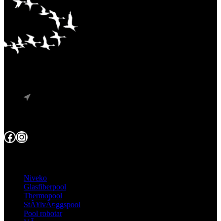
BesÃ¶k vÃ¥rt showroom
SÃ¶derro GÃ¥rd AB, Stortorget 13 F 235 31 Vellinge
Tfn: 040-655 05 06
E-post: info@soderrogard.se
Facebook
Instagram
Kategorier
Niveko
Glasfiberpool
Thermopool
StÃ¥lvÃ¤ggspool
Pool robotar