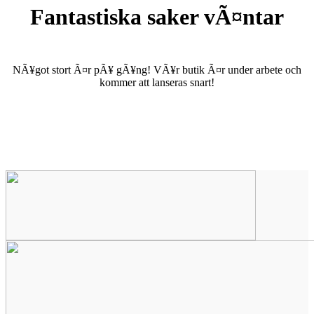
Fantastiska saker vÃ¤ntar
NÃ¥got stort Ã¤r pÃ¥ gÃ¥ng! VÃ¥r butik Ã¤r under arbete och
kommer att lanseras snart!