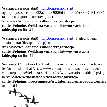
Warning
: session_start() [
function.session-start
]:
open(/tmp/sess_e4606332a749982990bf4ad696fa7c33, O_RDWR)
failed: Disk quota exceeded (122) in
/var/www/welldanatools.dk/soderrogard/wp-
content/plugins/Welldana-variation-list/woo-variations-
table.php
on line
41
Warning
: session_start() [
function.session-start
]: Failed to read
session data: files (path: /tmp) in
/var/www/welldanatools.dk/soderrogard/wp-
content/plugins/Welldana-variation-list/woo-variations-
table.php
on line
41
Warning
: Cannot modify header information - headers already sent
by (output started at /var/www/welldanatools.dk/soderrogard/wp-
content/plugins/Welldana-variation-list/woo-variations-table.php:41)
in
/var/www/welldanatools.dk/soderrogard/wp-
content/plugins/woocommerce/src/Internal/ComingSoon/Comin
on line
84