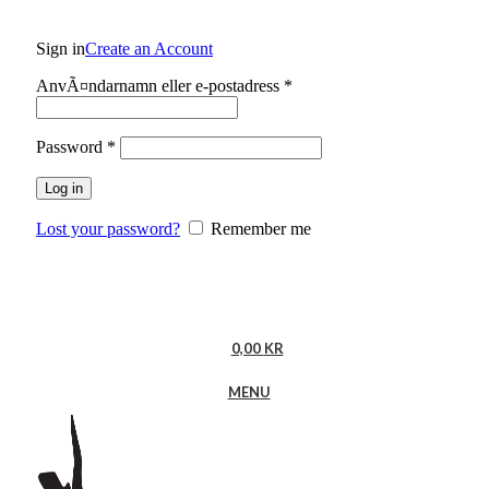
Sign in
Create an Account
Obligatoriskt
AnvÃ¤ndarnamn eller e-postadress
*
Obligatoriskt
Password
*
Log in
Lost your password?
Remember me
0,00
KR
MENU