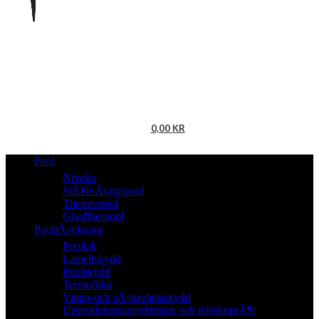
0,00
KR
Pool
Niveko
StÃ¥lvÃ¤ggspool
Thermopool
Glasfiberpool
PooltÃ¤ckning
Pooltak
Lamellskydd
Poolskydd
Termofiltar
Vinter-och sÃ¤kerhetsskydd
Upprullningsanordningar och teleskoprÃ¶r