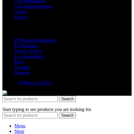
VÃ¤rmepumpar
Cirkulationspumpar
Aseko
Bayrol
LINKS
FÃ¶retagsinformation
KÃ¶pvillkor
Privacy Policy
Leveransvillkor
Blog
Kontakt
Sitemap
© 2026
SÃ¶derro GÃ¥rd
. All rights reserved
Search
Start typing to see products you are looking for.
Search
Menu
Shop