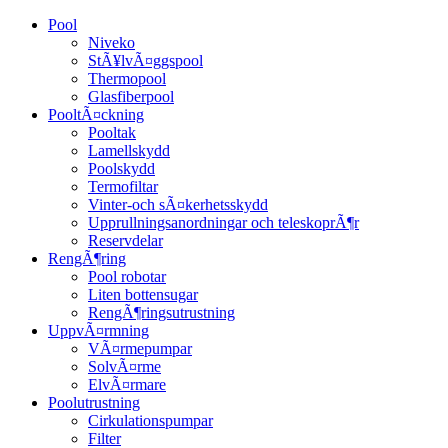
Pool
Niveko
StÃ¥lvÃ¤ggspool
Thermopool
Glasfiberpool
PooltÃ¤ckning
Pooltak
Lamellskydd
Poolskydd
Termofiltar
Vinter-och sÃ¤kerhetsskydd
Upprullningsanordningar och teleskoprÃ¶r
Reservdelar
RengÃ¶ring
Pool robotar
Liten bottensugar
RengÃ¶ringsutrustning
UppvÃ¤rmning
VÃ¤rmepumpar
SolvÃ¤rme
ElvÃ¤rmare
Poolutrustning
Cirkulationspumpar
Filter