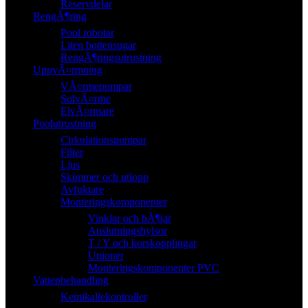
Reservdelar
RengÃ¶ring
Pool robotar
Liten bottensugar
RengÃ¶ringsutrustning
UppvÃ¤rmning
VÃ¤rmepumpar
SolvÃ¤rme
ElvÃ¤rmare
Poolutrustning
Cirkulationspumpar
Filter
Ljus
Skimmer och utlopp
Avfuktare
Monteringskomponenter
Vinklar och bÃ¶jar
Anslutningshylsor
T / Y och korskopplingar
Unioner
Monteringskomponenter PVC
Vattenbehandling
Kemikaliekontroller