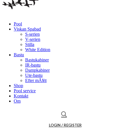
Pool
Viskan Spabad
S-serien
V-serien
Stilla
White Edition
Bastu
Bastukabiner
IR-bastu
Dampkabiner
Ute-bastu
Efter mÃ¥tt
Shop
Pool service
Kontakt
Om
LOGIN / REGISTER