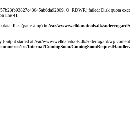
df57b23fb93827c43045ab6da92809, O_RDWR) failed: Disk quota exce
on line
41
n data: files (path: /tmp) in
/var/www/welldanatools.dk/soderrogard/wp
y (output started at /var/www/welldanatools.dk/soderrogard/wp-content/
oocommerce/src/Internal/ComingSoon/ComingSoonRequestHandler