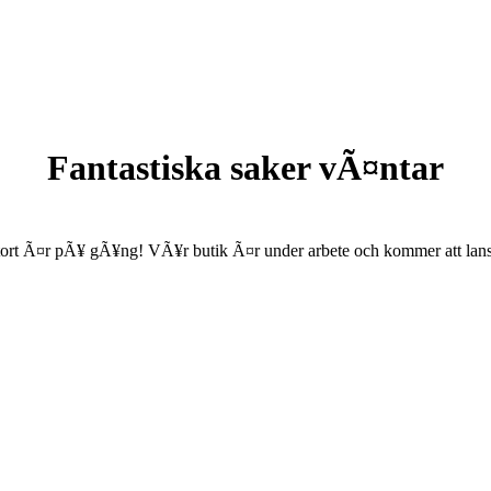
Fantastiska saker vÃ¤ntar
ort Ã¤r pÃ¥ gÃ¥ng! VÃ¥r butik Ã¤r under arbete och kommer att lanse