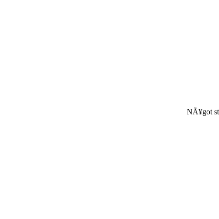
NÃ¥got st