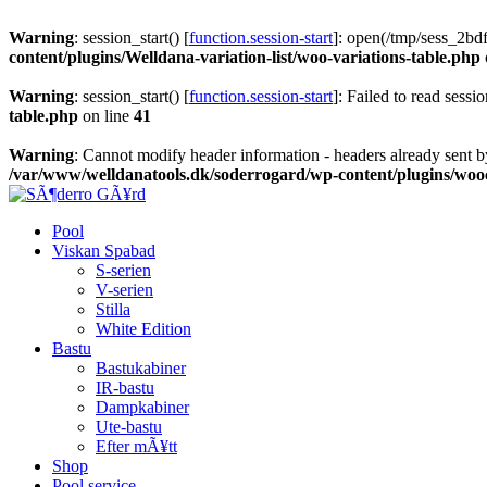
Warning
: session_start() [
function.session-start
]: open(/tmp/sess_2b
content/plugins/Welldana-variation-list/woo-variations-table.php
Warning
: session_start() [
function.session-start
]: Failed to read sessio
table.php
on line
41
Warning
: Cannot modify header information - headers already sent b
/var/www/welldanatools.dk/soderrogard/wp-content/plugins/w
Pool
Viskan Spabad
S-serien
V-serien
Stilla
White Edition
Bastu
Bastukabiner
IR-bastu
Dampkabiner
Ute-bastu
Efter mÃ¥tt
Shop
Pool service