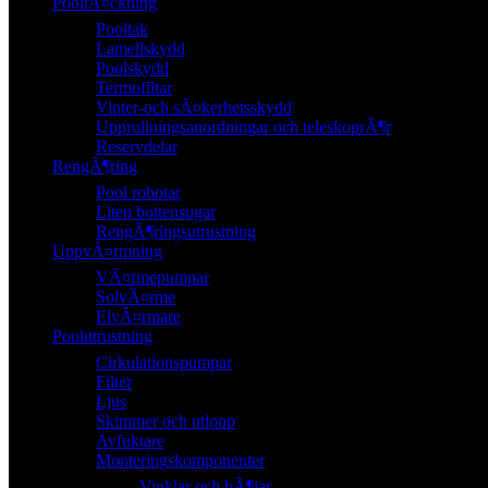
PooltÃ¤ckning
Pooltak
Lamellskydd
Poolskydd
Termofiltar
Vinter-och sÃ¤kerhetsskydd
Upprullningsanordningar och teleskoprÃ¶r
Reservdelar
RengÃ¶ring
Pool robotar
Liten bottensugar
RengÃ¶ringsutrustning
UppvÃ¤rmning
VÃ¤rmepumpar
SolvÃ¤rme
ElvÃ¤rmare
Poolutrustning
Cirkulationspumpar
Filter
Ljus
Skimmer och utlopp
Avfuktare
Monteringskomponenter
Vinklar och bÃ¶jar