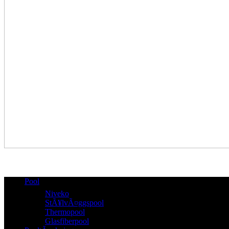
Pool
Niveko
StÃ¥lvÃ¤ggspool
Thermopool
Glasfiberpool