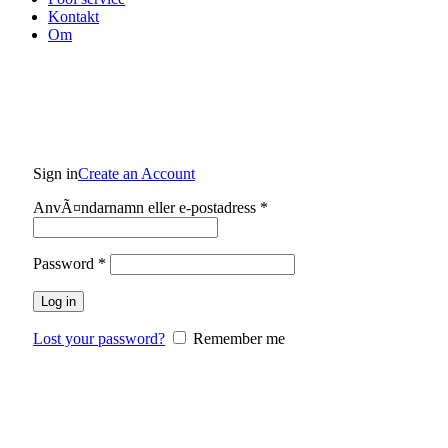
Kontakt
Om
Sign in
Create an Account
Obligatoriskt
AnvÃ¤ndarnamn eller e-postadress
*
Obligatoriskt
Password
*
Log in
Lost your password?
Remember me