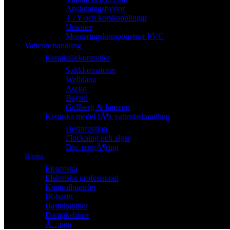
Anslutningshylsor
T / Y och korskopplingar
Unioner
Monteringskomponenter PVC
Vattenbehandling
Kemikaliekontroller
Saltklorinatorer
Welldana
Aseko
Bayrol
Gullberg & Jansson
Kemiska medel fÃ¶r vattenbehandling
Desinfektion
Flockning och alger
Div. rengÃ¶ring
Bastu
Elektriska
Elektriske professionel
Kontrollpaneler
IR-bastu
Bastukabiner
Dampkabiner
Ã…nga