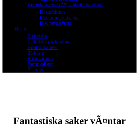
Kemiska medel fÃ¶r vattenbehandling
Desinfektion
Flockning och alger
Div. rengÃ¶ring
Bastu
Elektriska
Elektriske professionel
Kontrollpaneler
IR-bastu
Bastukabiner
Dampkabiner
Ã…nga
Fantastiska saker vÃ¤ntar