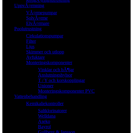
RengÃ¶ringsutrustning
UppvÃ¤rmning
VÃ¤rmepumpar
SolvÃ¤rme
ElvÃ¤rmare
Poolutrustning
Cirkulationspumpar
Filter
Ljus
Skimmer och utlopp
Avfuktare
Monteringskomponenter
Vinklar och bÃ¶jar
Anslutningshylsor
T / Y och korskopplingar
Unioner
Monteringskomponenter PVC
Vattenbehandling
Kemikaliekontroller
Saltklorinatorer
Welldana
Aseko
Bayrol
Gullberg & Jansson