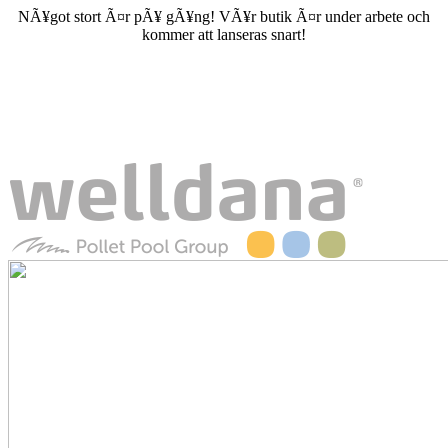
NÃ¥got stort Ã¤r pÃ¥ gÃ¥ng! VÃ¥r butik Ã¤r under arbete och
kommer att lanseras snart!