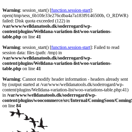
Warning
: session_start() [
function.session-start
]:
open(/tmp/sess_6b10fe33e276cdba4a7a183f9146500b, O_RDWR)
failed: Disk quota exceeded (122) in
/var/www/welldanatools.dk/soderrogard/wp-
content/plugins/Welldana-variation-list/woo-variations-
table.php
on line
41
Warning
: session_start() [
function.session-start
]: Failed to read
session data: files (path: /tmp) in
/var/www/welldanatools.dk/soderrogard/wp-
content/plugins/Welldana-variation-list/woo-variations-
table.php
on line
41
Warning
: Cannot modify header information - headers already sent
by (output started at /var/www/welldanatools.dk/soderrogard/wp-
content/plugins/Welldana-variation-list/woo-variations-table.php:41)
in
/var/www/welldanatools.dk/soderrogard/wp-
content/plugins/woocommerce/src/Internal/ComingSoon/Comin
on line
84