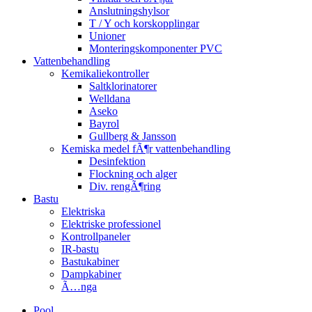
Anslutningshylsor
T / Y och korskopplingar
Unioner
Monteringskomponenter PVC
Vattenbehandling
Kemikaliekontroller
Saltklorinatorer
Welldana
Aseko
Bayrol
Gullberg & Jansson
Kemiska medel fÃ¶r vattenbehandling
Desinfektion
Flockning och alger
Div. rengÃ¶ring
Bastu
Elektriska
Elektriske professionel
Kontrollpaneler
IR-bastu
Bastukabiner
Dampkabiner
Ã…nga
Pool