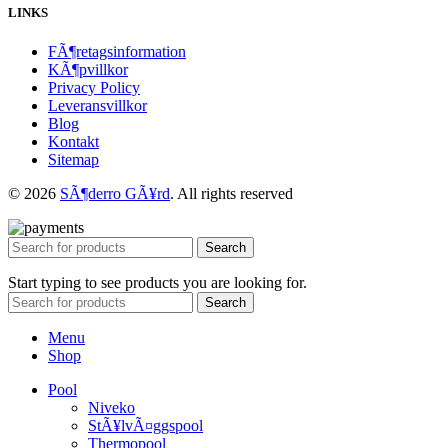
LINKS
FÃ¶retagsinformation
KÃ¶pvillkor
Privacy Policy
Leveransvillkor
Blog
Kontakt
Sitemap
© 2026
SÃ¶derro GÃ¥rd
. All rights reserved
Search
Start typing to see products you are looking for.
Search
Menu
Shop
Pool
Niveko
StÃ¥lvÃ¤ggspool
Thermopool