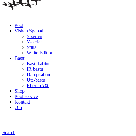
Pool
Viskan Spabad
S-serien
V-serien
Stilla
White Edition
Bastu
Bastukabiner
IR-bastu
Dampkabiner
Ute-bastu
Efter mÃ¥tt
Shop
Pool service
Kontakt
Om
Search