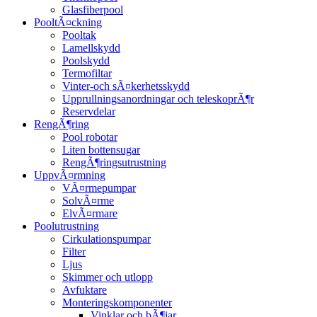
Glasfiberpool
PooltÃ¤ckning
Pooltak
Lamellskydd
Poolskydd
Termofiltar
Vinter-och sÃ¤kerhetsskydd
Upprullningsanordningar och teleskoprÃ¶r
Reservdelar
RengÃ¶ring
Pool robotar
Liten bottensugar
RengÃ¶ringsutrustning
UppvÃ¤rmning
VÃ¤rmepumpar
SolvÃ¤rme
ElvÃ¤rmare
Poolutrustning
Cirkulationspumpar
Filter
Ljus
Skimmer och utlopp
Avfuktare
Monteringskomponenter
Vinklar och bÃ¶jar