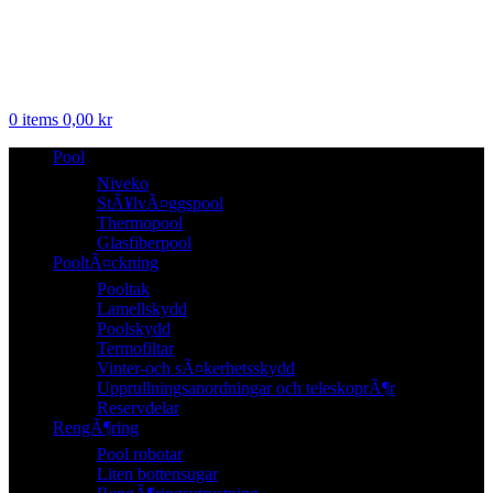
0
items
0,00
kr
Pool
Niveko
StÃ¥lvÃ¤ggspool
Thermopool
Glasfiberpool
PooltÃ¤ckning
Pooltak
Lamellskydd
Poolskydd
Termofiltar
Vinter-och sÃ¤kerhetsskydd
Upprullningsanordningar och teleskoprÃ¶r
Reservdelar
RengÃ¶ring
Pool robotar
Liten bottensugar