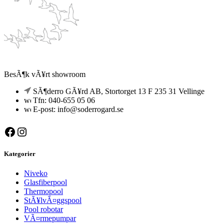
BesÃ¶k vÃ¥rt showroom
SÃ¶derro GÃ¥rd AB, Stortorget 13 F 235 31 Vellinge
Tfn: 040-655 05 06
E-post: info@soderrogard.se
Facebook
Instagram
Kategorier
Niveko
Glasfiberpool
Thermopool
StÃ¥lvÃ¤ggspool
Pool robotar
VÃ¤rmepumpar