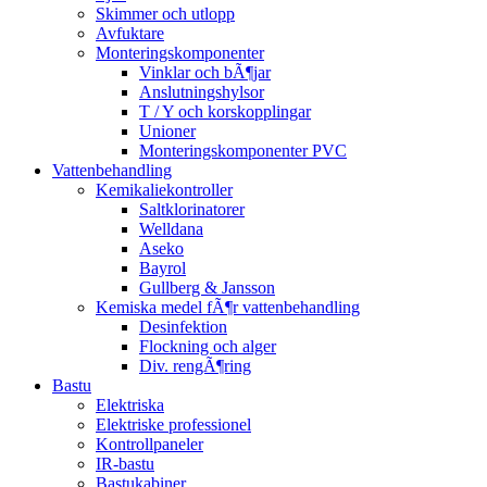
Skimmer och utlopp
Avfuktare
Monteringskomponenter
Vinklar och bÃ¶jar
Anslutningshylsor
T / Y och korskopplingar
Unioner
Monteringskomponenter PVC
Vattenbehandling
Kemikaliekontroller
Saltklorinatorer
Welldana
Aseko
Bayrol
Gullberg & Jansson
Kemiska medel fÃ¶r vattenbehandling
Desinfektion
Flockning och alger
Div. rengÃ¶ring
Bastu
Elektriska
Elektriske professionel
Kontrollpaneler
IR-bastu
Bastukabiner