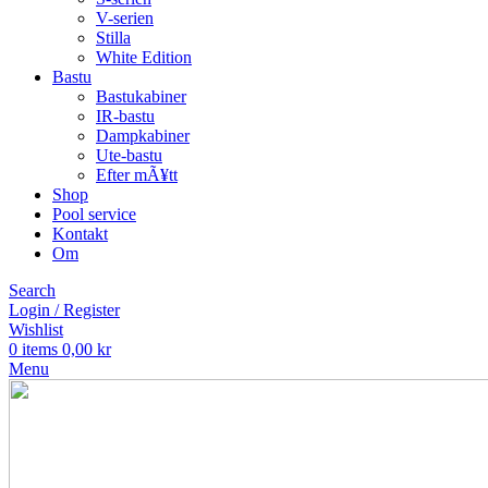
V-serien
Stilla
White Edition
Bastu
Bastukabiner
IR-bastu
Dampkabiner
Ute-bastu
Efter mÃ¥tt
Shop
Pool service
Kontakt
Om
Search
Login / Register
Wishlist
0
items
0,00
kr
Menu