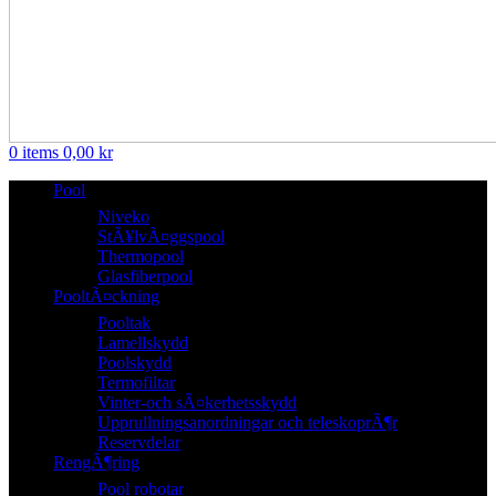
0
items
0,00
kr
Pool
Niveko
StÃ¥lvÃ¤ggspool
Thermopool
Glasfiberpool
PooltÃ¤ckning
Pooltak
Lamellskydd
Poolskydd
Termofiltar
Vinter-och sÃ¤kerhetsskydd
Upprullningsanordningar och teleskoprÃ¶r
Reservdelar
RengÃ¶ring
Pool robotar