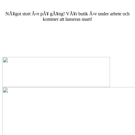
NÃ¥got stort Ã¤r pÃ¥ gÃ¥ng! VÃ¥r butik Ã¤r under arbete och
kommer att lanseras snart!