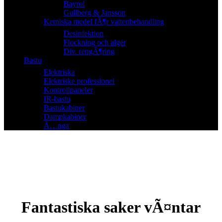
Bayrol
Gullberg & Jansson
Kemiska medel fÃ¶r vattenbehandling
Desinfektion
Flockning och alger
Div. rengÃ¶ring
Bastu
Elektriska
Elektriske professionel
Kontrollpaneler
IR-bastu
Bastukabiner
Dampkabiner
Ã…nga
Fantastiska saker vÃ¤ntar