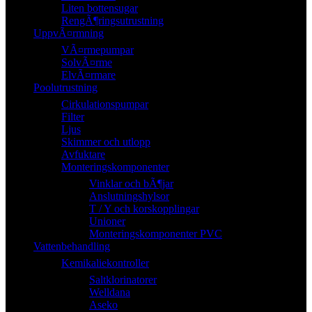
Liten bottensugar
RengÃ¶ringsutrustning
UppvÃ¤rmning
VÃ¤rmepumpar
SolvÃ¤rme
ElvÃ¤rmare
Poolutrustning
Cirkulationspumpar
Filter
Ljus
Skimmer och utlopp
Avfuktare
Monteringskomponenter
Vinklar och bÃ¶jar
Anslutningshylsor
T / Y och korskopplingar
Unioner
Monteringskomponenter PVC
Vattenbehandling
Kemikaliekontroller
Saltklorinatorer
Welldana
Aseko