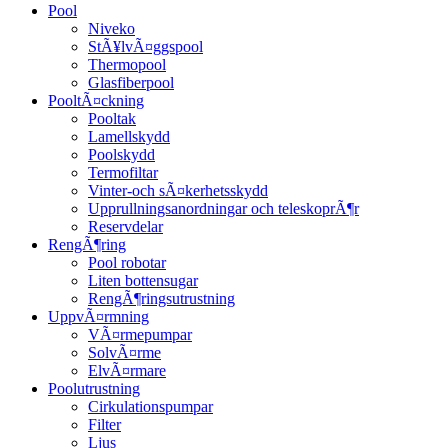
Pool
Niveko
StÃ¥lvÃ¤ggspool
Thermopool
Glasfiberpool
PooltÃ¤ckning
Pooltak
Lamellskydd
Poolskydd
Termofiltar
Vinter-och sÃ¤kerhetsskydd
Upprullningsanordningar och teleskoprÃ¶r
Reservdelar
RengÃ¶ring
Pool robotar
Liten bottensugar
RengÃ¶ringsutrustning
UppvÃ¤rmning
VÃ¤rmepumpar
SolvÃ¤rme
ElvÃ¤rmare
Poolutrustning
Cirkulationspumpar
Filter
Ljus