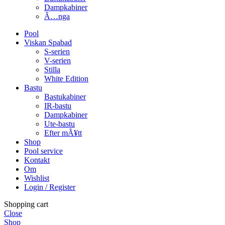
Dampkabiner
Ã…nga
Pool
Viskan Spabad
S-serien
V-serien
Stilla
White Edition
Bastu
Bastukabiner
IR-bastu
Dampkabiner
Ute-bastu
Efter mÃ¥tt
Shop
Pool service
Kontakt
Om
Wishlist
Login / Register
Shopping cart
Close
Shop