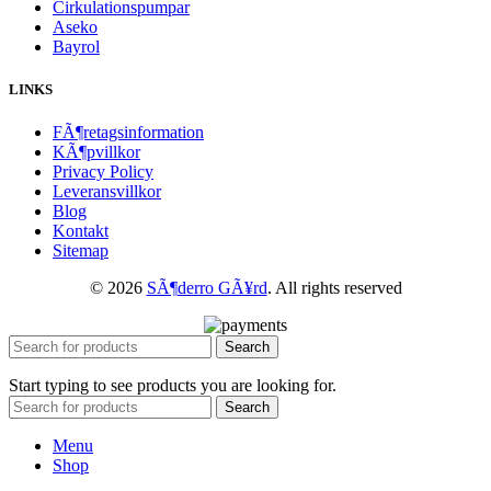
Cirkulationspumpar
Aseko
Bayrol
LINKS
FÃ¶retagsinformation
KÃ¶pvillkor
Privacy Policy
Leveransvillkor
Blog
Kontakt
Sitemap
© 2026
SÃ¶derro GÃ¥rd
. All rights reserved
Search
Start typing to see products you are looking for.
Search
Menu
Shop