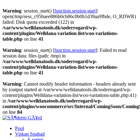
Warning
: session_start() [
function.session-start
]:
open(/tmp/sess_c95baee886b0cb86c0b0b1d39aa9fbde, O_RDWR)
failed: Disk quota exceeded (122) in
/var/www/welldanatools.dk/soderrogard/wp-
content/plugins/Welldana-variation-list/woo-variations-
table.php
on line
41
Warning
: session_start() [
function.session-start
]: Failed to read
session data: files (path: /tmp) in
/var/www/welldanatools.dk/soderrogard/wp-
content/plugins/Welldana-variation-list/woo-variations-
table.php
on line
41
Warning
: Cannot modify header information - headers already sent
by (output started at /var/www/welldanatools.dk/soderrogard/wp-
content/plugins/Welldana-variation-list/woo-variations-table.php:41)
in
/var/www/welldanatools.dk/soderrogard/wp-
content/plugins/woocommerce/src/Internal/ComingSoon/Comin
on line
84
Pool
Viskan Spabad
S-serien