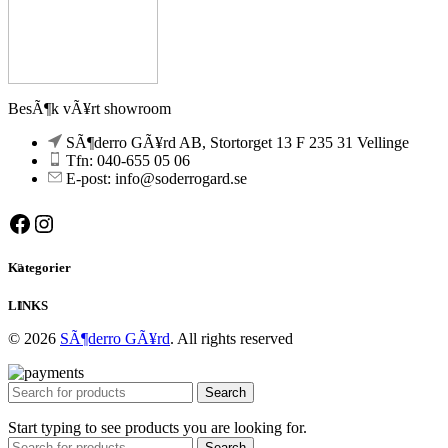
BesÃ¶k vÃ¥rt showroom
SÃ¶derro GÃ¥rd AB, Stortorget 13 F 235 31 Vellinge
Tfn: 040-655 05 06
E-post: info@soderrogard.se
Facebook
Instagram
Kategorier
LINKS
© 2026
SÃ¶derro GÃ¥rd
. All rights reserved
Search
Start typing to see products you are looking for.
Search