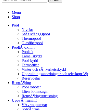
Menu
Shop
Pool
Niveko
StÃ¥lvÃ¤ggspool
Thermopool
Glasfiberpool
PooltÃ¤ckning
Pooltak
Lamellskydd
Poolskydd
Termofiltar
Vinter-och sÃ¤kerhetsskydd
Upprullningsanordningar och teleskoprÃ¶r
Reservdelar
RengÃ¶ring
Pool robotar
Liten bottensugar
RengÃ¶ringsutrustning
UppvÃ¤rmning
VÃ¤rmepumpar
SolvÃ¤rme