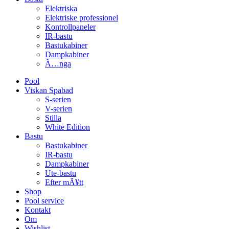
Elektriska
Elektriske professionel
Kontrollpaneler
IR-bastu
Bastukabiner
Dampkabiner
Ã…nga
Pool
Viskan Spabad
S-serien
V-serien
Stilla
White Edition
Bastu
Bastukabiner
IR-bastu
Dampkabiner
Ute-bastu
Efter mÃ¥tt
Shop
Pool service
Kontakt
Om
Wishlist