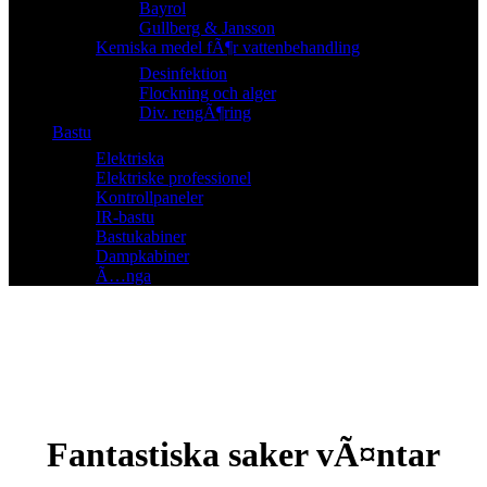
Bayrol
Gullberg & Jansson
Kemiska medel fÃ¶r vattenbehandling
Desinfektion
Flockning och alger
Div. rengÃ¶ring
Bastu
Elektriska
Elektriske professionel
Kontrollpaneler
IR-bastu
Bastukabiner
Dampkabiner
Ã…nga
Fantastiska saker vÃ¤ntar