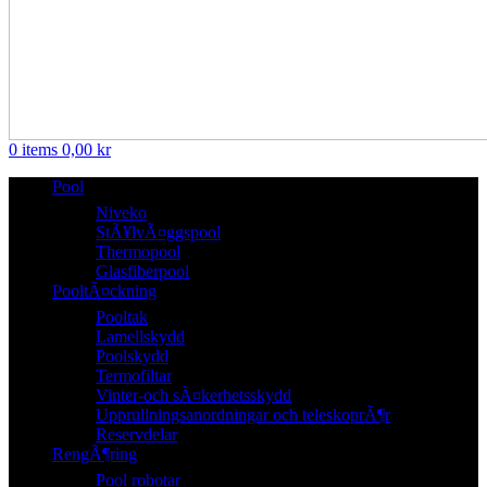
0
items
0,00
kr
Pool
Niveko
StÃ¥lvÃ¤ggspool
Thermopool
Glasfiberpool
PooltÃ¤ckning
Pooltak
Lamellskydd
Poolskydd
Termofiltar
Vinter-och sÃ¤kerhetsskydd
Upprullningsanordningar och teleskoprÃ¶r
Reservdelar
RengÃ¶ring
Pool robotar