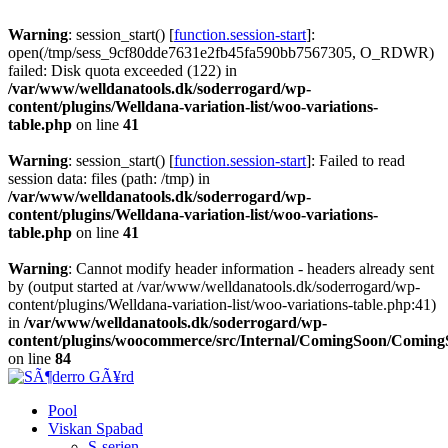
Warning
: session_start() [
function.session-start
]:
open(/tmp/sess_9cf80dde7631e2fb45fa590bb7567305, O_RDWR)
failed: Disk quota exceeded (122) in
/var/www/welldanatools.dk/soderrogard/wp-
content/plugins/Welldana-variation-list/woo-variations-
table.php
on line
41
Warning
: session_start() [
function.session-start
]: Failed to read
session data: files (path: /tmp) in
/var/www/welldanatools.dk/soderrogard/wp-
content/plugins/Welldana-variation-list/woo-variations-
table.php
on line
41
Warning
: Cannot modify header information - headers already sent
by (output started at /var/www/welldanatools.dk/soderrogard/wp-
content/plugins/Welldana-variation-list/woo-variations-table.php:41)
in
/var/www/welldanatools.dk/soderrogard/wp-
content/plugins/woocommerce/src/Internal/ComingSoon/Comin
on line
84
Pool
Viskan Spabad
S-serien