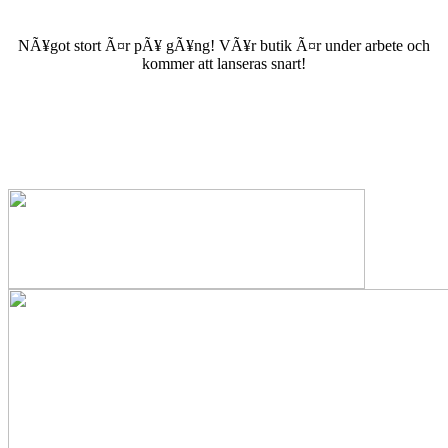
NÃ¥got stort Ã¤r pÃ¥ gÃ¥ng! VÃ¥r butik Ã¤r under arbete och
kommer att lanseras snart!