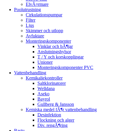
ElvÃ¤rmare
Poolutrustning
Cirkulationspumpar
Filter
Ljus
Skimmer och utlopp
Avfuktare
Monteringskomponenter
Vinklar och bÃ¶jar
Anslutningshylsor
T / Y och korskopplingar
Unioner
Monteringskomponenter PVC
Vattenbehandling
Kemikaliekontroller
Saltklorinatorer
Welldana
Aseko
Bayrol
Gullberg & Jansson
Kemiska medel fÃ¶r vattenbehandling
Desinfektion
Flockning och alger
Div. rengÃ¶ring
Bastu