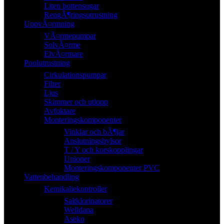
Liten bottensugar
RengÃ¶ringsutrustning
UppvÃ¤rmning
VÃ¤rmepumpar
SolvÃ¤rme
ElvÃ¤rmare
Poolutrustning
Cirkulationspumpar
Filter
Ljus
Skimmer och utlopp
Avfuktare
Monteringskomponenter
Vinklar och bÃ¶jar
Anslutningshylsor
T / Y och korskopplingar
Unioner
Monteringskomponenter PVC
Vattenbehandling
Kemikaliekontroller
Saltklorinatorer
Welldana
Aseko