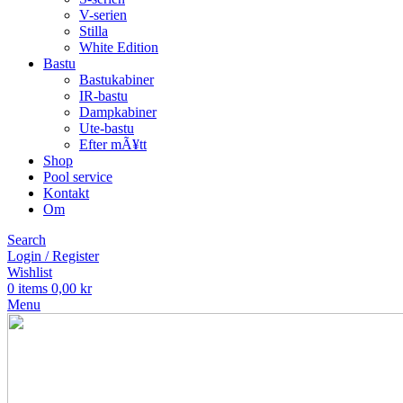
V-serien
Stilla
White Edition
Bastu
Bastukabiner
IR-bastu
Dampkabiner
Ute-bastu
Efter mÃ¥tt
Shop
Pool service
Kontakt
Om
Search
Login / Register
Wishlist
0
items
0,00
kr
Menu