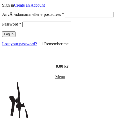
Sign in
Create an Account
Obligatoriskt
AnvÃ¤ndarnamn eller e-postadress
*
Obligatoriskt
Password
*
Log in
Lost your password?
Remember me
0,00
kr
Menu