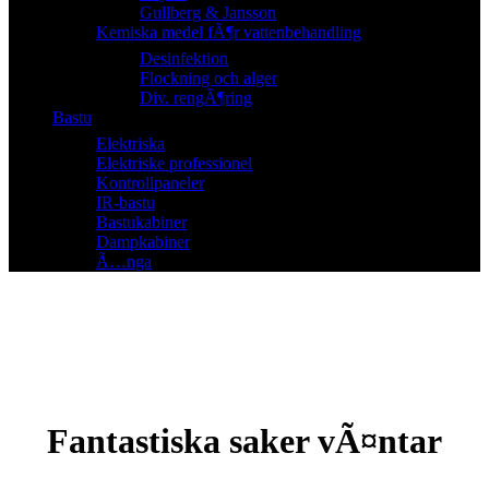
Gullberg & Jansson
Kemiska medel fÃ¶r vattenbehandling
Desinfektion
Flockning och alger
Div. rengÃ¶ring
Bastu
Elektriska
Elektriske professionel
Kontrollpaneler
IR-bastu
Bastukabiner
Dampkabiner
Ã…nga
Fantastiska saker vÃ¤ntar