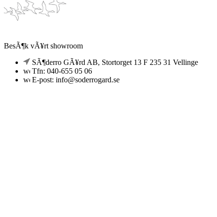
BesÃ¶k vÃ¥rt showroom
SÃ¶derro GÃ¥rd AB, Stortorget 13 F 235 31 Vellinge
Tfn: 040-655 05 06
E-post: info@soderrogard.se