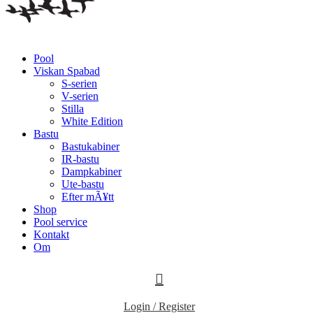
Pool
Viskan Spabad
S-serien
V-serien
Stilla
White Edition
Bastu
Bastukabiner
IR-bastu
Dampkabiner
Ute-bastu
Efter mÃ¥tt
Shop
Pool service
Kontakt
Om
Login / Register