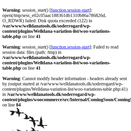
Warning
: session_start() [
function.session-start
]:
open(/tmp/sess_e02c05aac188361db1310b86a786826d,
O_RDWR) failed: Disk quota exceeded (122) in
/var/www/welldanatools.dk/soderrogard/wp-
content/plugins/Welldana-variation-list/woo-variations-
table.php
on line
41
Warning
: session_start() [
function.session-start
]: Failed to read
session data: files (path: /tmp) in
/var/www/welldanatools.dk/soderrogard/wp-
content/plugins/Welldana-variation-list/woo-variations-
table.php
on line
41
Warning
: Cannot modify header information - headers already sent
by (output started at /var/www/welldanatools.dk/soderrogard/wp-
content/plugins/Welldana-variation-list/woo-variations-table.php:41)
in
/var/www/welldanatools.dk/soderrogard/wp-
content/plugins/woocommerce/src/Internal/ComingSoon/Comin
on line
84