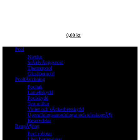
0,00
kr
Pool
Niveko
StÃ¥lvÃ¤ggspool
Thermopool
Glasfiberpool
PooltÃ¤ckning
Pooltak
Lamellskydd
Poolskydd
Termofiltar
Vinter-och sÃ¤kerhetsskydd
Upprullningsanordningar och teleskoprÃ¶r
Reservdelar
RengÃ¶ring
Pool robotar
Liten bottensugar