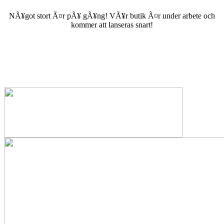
NÃ¥got stort Ã¤r pÃ¥ gÃ¥ng! VÃ¥r butik Ã¤r under arbete och
kommer att lanseras snart!