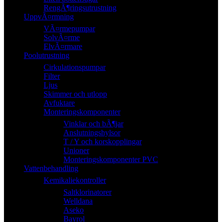
RengÃ¶ringsutrustning
UppvÃ¤rmning
VÃ¤rmepumpar
SolvÃ¤rme
ElvÃ¤rmare
Poolutrustning
Cirkulationspumpar
Filter
Ljus
Skimmer och utlopp
Avfuktare
Monteringskomponenter
Vinklar och bÃ¶jar
Anslutningshylsor
T / Y och korskopplingar
Unioner
Monteringskomponenter PVC
Vattenbehandling
Kemikaliekontroller
Saltklorinatorer
Welldana
Aseko
Bayrol