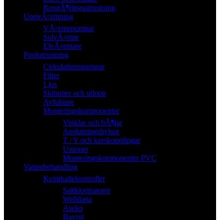
RengÃ¶ringsutrustning
UppvÃ¤rmning
VÃ¤rmepumpar
SolvÃ¤rme
ElvÃ¤rmare
Poolutrustning
Cirkulationspumpar
Filter
Ljus
Skimmer och utlopp
Avfuktare
Monteringskomponenter
Vinklar och bÃ¶jar
Anslutningshylsor
T / Y och korskopplingar
Unioner
Monteringskomponenter PVC
Vattenbehandling
Kemikaliekontroller
Saltklorinatorer
Welldana
Aseko
Bayrol