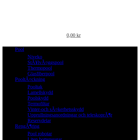
0,00
kr
Pool
Niveko
StÃ¥lvÃ¤ggspool
Thermopool
Glasfiberpool
PooltÃ¤ckning
Pooltak
Lamellskydd
Poolskydd
Termofiltar
Vinter-och sÃ¤kerhetsskydd
Upprullningsanordningar och teleskoprÃ¶r
Reservdelar
RengÃ¶ring
Pool robotar
Liten bottensugar