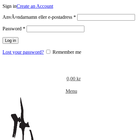
Sign in
Create an Account
Obligatoriskt
AnvÃ¤ndarnamn eller e-postadress
*
Obligatoriskt
Password
*
Log in
Lost your password?
Remember me
0,00
kr
Menu