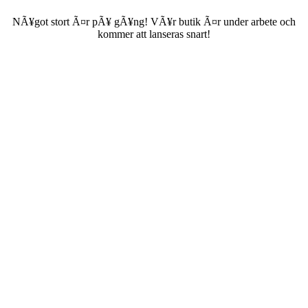
NÃ¥got stort Ã¤r pÃ¥ gÃ¥ng! VÃ¥r butik Ã¤r under arbete och
kommer att lanseras snart!