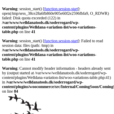
Warning
: session_start() [
function.session-start
]:
open(/tmp/sess_38ce28a6fb860e905e60f2e2596fbfa9, O_RDWR)
failed: Disk quota exceeded (122) in
/var/www/welldanatools.dk/soderrogard/wp-
content/plugins/Welldana-variation-list/woo-variations-
table.php
on line
41
Warning
: session_start() [
function.session-start
]: Failed to read
session data: files (path: /tmp) in
/var/www/welldanatools.dk/soderrogard/wp-
content/plugins/Welldana-variation-list/woo-variations-
table.php
on line
41
Warning
: Cannot modify header information - headers already sent
by (output started at /var/www/welldanatools.dk/soderrogard/wp-
content/plugins/Welldana-variation-list/woo-variations-table.php:41)
in
/var/www/welldanatools.dk/soderrogard/wp-
content/plugins/woocommerce/src/Internal/ComingSoon/Comin
on line
84