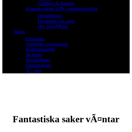
Gullberg & Jansson
Kemiska medel fÃ¶r vattenbehandling
Desinfektion
Flockning och alger
Div. rengÃ¶ring
Bastu
Elektriska
Elektriske professionel
Kontrollpaneler
IR-bastu
Bastukabiner
Dampkabiner
Ã…nga
Fantastiska saker vÃ¤ntar