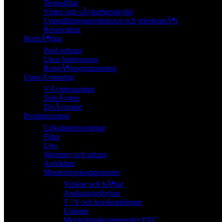
Termofiltar
Vinter-och sÃ¤kerhetsskydd
Upprullningsanordningar och teleskoprÃ¶r
Reservdelar
RengÃ¶ring
Pool robotar
Liten bottensugar
RengÃ¶ringsutrustning
UppvÃ¤rmning
VÃ¤rmepumpar
SolvÃ¤rme
ElvÃ¤rmare
Poolutrustning
Cirkulationspumpar
Filter
Ljus
Skimmer och utlopp
Avfuktare
Monteringskomponenter
Vinklar och bÃ¶jar
Anslutningshylsor
T / Y och korskopplingar
Unioner
Monteringskomponenter PVC