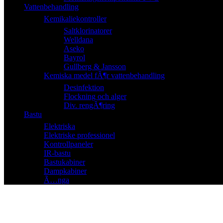
Vattenbehandling
Kemikaliekontroller
Saltklorinatorer
Welldana
Aseko
Bayrol
Gullberg & Jansson
Kemiska medel fÃ¶r vattenbehandling
Desinfektion
Flockning och alger
Div. rengÃ¶ring
Bastu
Elektriska
Elektriske professionel
Kontrollpaneler
IR-bastu
Bastukabiner
Dampkabiner
Ã…nga