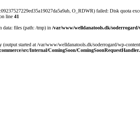
92c09237527229ed35a19027da5a9ab, O_RDWR) failed: Disk quota exc
on line
41
n data: files (path: /tmp) in
/var/www/welldanatools.dk/soderrogard/wp
y (output started at /var/www/welldanatools.dk/soderrogard/wp-content/
oocommerce/src/Internal/ComingSoon/ComingSoonRequestHandler