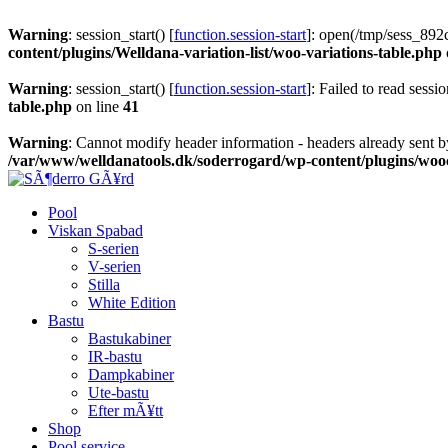
0
0
Warning
: session_start() [
function.session-start
]: open(/tmp/sess_8
content/plugins/Welldana-variation-list/woo-variations-table.php
Warning
: session_start() [
function.session-start
]: Failed to read sessio
table.php
on line
41
Warning
: Cannot modify header information - headers already sent b
/var/www/welldanatools.dk/soderrogard/wp-content/plugins/w
Pool
Viskan Spabad
S-serien
V-serien
Stilla
White Edition
Bastu
Bastukabiner
IR-bastu
Dampkabiner
Ute-bastu
Efter mÃ¥tt
Shop
Pool service