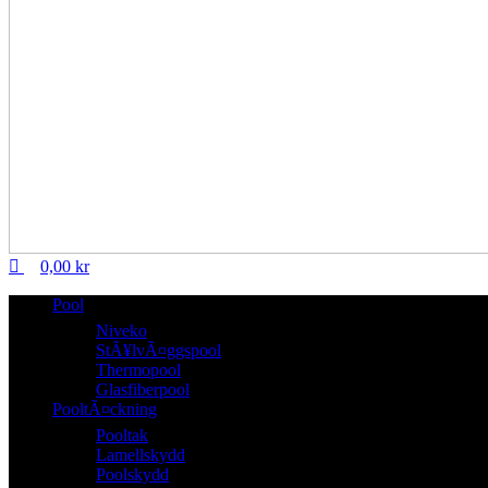
0,00
kr
Pool
Niveko
StÃ¥lvÃ¤ggspool
Thermopool
Glasfiberpool
PooltÃ¤ckning
Pooltak
Lamellskydd
Poolskydd