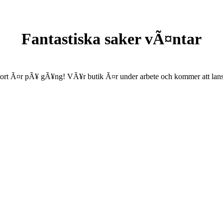
Fantastiska saker vÃ¤ntar
ort Ã¤r pÃ¥ gÃ¥ng! VÃ¥r butik Ã¤r under arbete och kommer att lanse