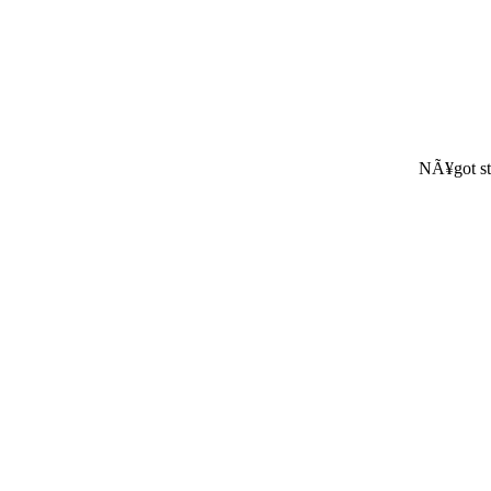
NÃ¥got st