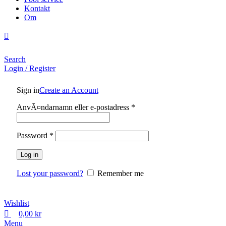
Kontakt
Om
Search
Login / Register
Sign in
Create an Account
Obligatoriskt
AnvÃ¤ndarnamn eller e-postadress
*
Obligatoriskt
Password
*
Log in
Lost your password?
Remember me
Wishlist
0,00
kr
Menu