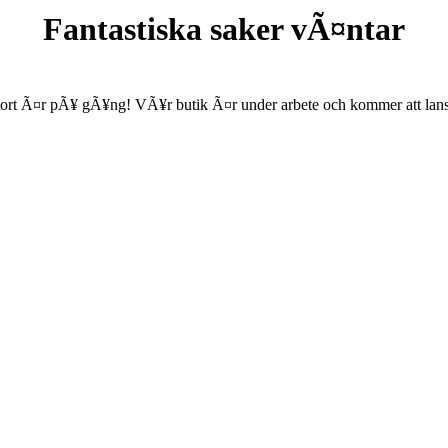
Fantastiska saker vÃ¤ntar
ort Ã¤r pÃ¥ gÃ¥ng! VÃ¥r butik Ã¤r under arbete och kommer att lanse