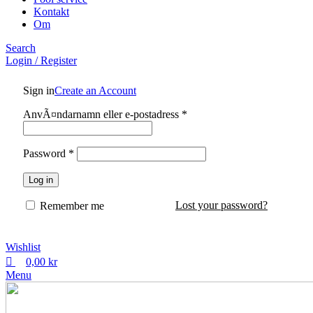
Kontakt
Om
Search
Login / Register
Sign in
Create an Account
AnvÃ¤ndarnamn eller e-postadress
*
Password
*
Log in
Lost your password?
Remember me
Wishlist
0,00
kr
Menu