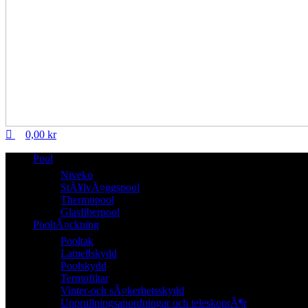
0,00
kr
Pool
Niveko
StÃ¥lvÃ¤ggspool
Thermopool
Glasfiberpool
PooltÃ¤ckning
Pooltak
Lamellskydd
Poolskydd
Termofiltar
Vinter-och sÃ¤kerhetsskydd
Upprullningsanordningar och teleskoprÃ¶r