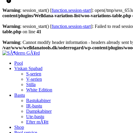
0
0
Warning
: session_start() [
function.session-start
]: open(/tmp/sess_65
content/plugins/Welldana-variation-list/woo-variations-table.php
Warning
: session_start() [
function.session-start
]: Failed to read sessio
table.php
on line
41
Warning
: Cannot modify header information - headers already sent b
/var/www/welldanatools.dk/soderrogard/wp-content/plugins/w
Pool
Viskan Spabad
S-serien
V-serien
Stilla
White Edition
Bastu
Bastukabiner
IR-bastu
Dampkabiner
Ute-bastu
Efter mÃ¥tt
Shop
Pool service