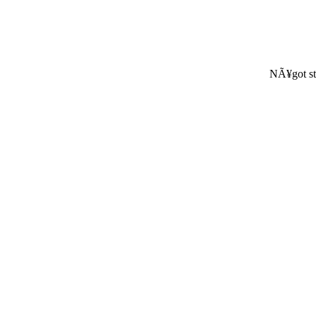
NÃ¥got st