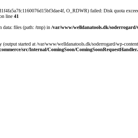
3d1f4fa5a7fc1160076d15bf3dae4f, O_RDWR) failed: Disk quota excee
on line
41
n data: files (path: /tmp) in
/var/www/welldanatools.dk/soderrogard/wp
y (output started at /var/www/welldanatools.dk/soderrogard/wp-content/
oocommerce/src/Internal/ComingSoon/ComingSoonRequestHandler