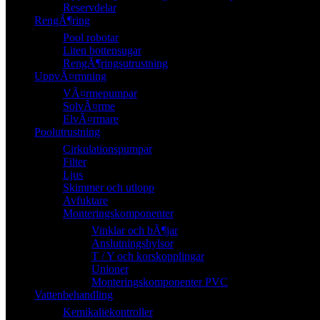
Reservdelar
RengÃ¶ring
Pool robotar
Liten bottensugar
RengÃ¶ringsutrustning
UppvÃ¤rmning
VÃ¤rmepumpar
SolvÃ¤rme
ElvÃ¤rmare
Poolutrustning
Cirkulationspumpar
Filter
Ljus
Skimmer och utlopp
Avfuktare
Monteringskomponenter
Vinklar och bÃ¶jar
Anslutningshylsor
T / Y och korskopplingar
Unioner
Monteringskomponenter PVC
Vattenbehandling
Kemikaliekontroller