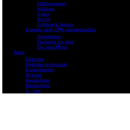
Saltklorinatorer
Welldana
Aseko
Bayrol
Gullberg & Jansson
Kemiska medel fÃ¶r vattenbehandling
Desinfektion
Flockning och alger
Div. rengÃ¶ring
Bastu
Elektriska
Elektriske professionel
Kontrollpaneler
IR-bastu
Bastukabiner
Dampkabiner
Ã…nga