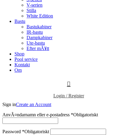
V-serien
Stilla
White Edition
Bastu
Bastukabiner
IR-bastu
Dampkabiner
Ute-bastu
Efter mÃ¥tt
Shop
Pool service
Kontakt
Om
Login / Register
Sign in
Create an Account
AnvÃ¤ndarnamn eller e-postadress
*
Obligatoriskt
Password
*
Obligatoriskt