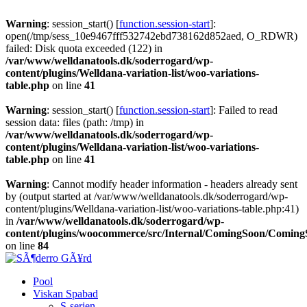
Warning
: session_start() [
function.session-start
]:
open(/tmp/sess_10e9467fff532742ebd738162d852aed, O_RDWR)
failed: Disk quota exceeded (122) in
/var/www/welldanatools.dk/soderrogard/wp-
content/plugins/Welldana-variation-list/woo-variations-
table.php
on line
41
Warning
: session_start() [
function.session-start
]: Failed to read
session data: files (path: /tmp) in
/var/www/welldanatools.dk/soderrogard/wp-
content/plugins/Welldana-variation-list/woo-variations-
table.php
on line
41
Warning
: Cannot modify header information - headers already sent
by (output started at /var/www/welldanatools.dk/soderrogard/wp-
content/plugins/Welldana-variation-list/woo-variations-table.php:41)
in
/var/www/welldanatools.dk/soderrogard/wp-
content/plugins/woocommerce/src/Internal/ComingSoon/Comin
on line
84
Pool
Viskan Spabad
S-serien