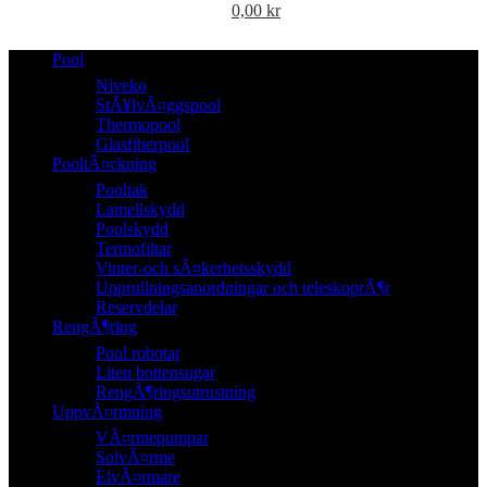
0,00
kr
Pool
Niveko
StÃ¥lvÃ¤ggspool
Thermopool
Glasfiberpool
PooltÃ¤ckning
Pooltak
Lamellskydd
Poolskydd
Termofiltar
Vinter-och sÃ¤kerhetsskydd
Upprullningsanordningar och teleskoprÃ¶r
Reservdelar
RengÃ¶ring
Pool robotar
Liten bottensugar
RengÃ¶ringsutrustning
UppvÃ¤rmning
VÃ¤rmepumpar
SolvÃ¤rme
ElvÃ¤rmare