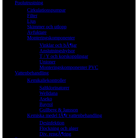
Poolutrustning
Cirkulationspumpar
Filter
Ljus
Skimmer och utlopp
Avfuktare
Monteringskomponenter
Vinklar och bÃ¶jar
Anslutningshylsor
T / Y och korskopplingar
Unioner
Monteringskomponenter PVC
Vattenbehandling
Kemikaliekontroller
Saltklorinatorer
Welldana
Aseko
Bayrol
Gullberg & Jansson
Kemiska medel fÃ¶r vattenbehandling
Desinfektion
Flockning och alger
Div. rengÃ¶ring