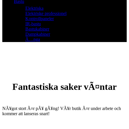
Bastu
Elektriska
Elektriske professionel
Kontrollpaneler
IR-bastu
Bastukabiner
Dampkabiner
Ã…nga
Fantastiska saker vÃ¤ntar
NÃ¥got stort Ã¤r pÃ¥ gÃ¥ng! VÃ¥r butik Ã¤r under arbete och
kommer att lanseras snart!