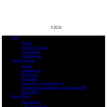
0,00
kr
Pool
Niveko
StÃ¥lvÃ¤ggspool
Thermopool
Glasfiberpool
PooltÃ¤ckning
Pooltak
Lamellskydd
Poolskydd
Termofiltar
Vinter-och sÃ¤kerhetsskydd
Upprullningsanordningar och teleskoprÃ¶r
Reservdelar
RengÃ¶ring
Pool robotar
Liten bottensugar