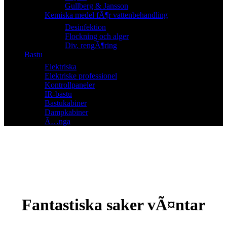
Gullberg & Jansson
Kemiska medel fÃ¶r vattenbehandling
Desinfektion
Flockning och alger
Div. rengÃ¶ring
Bastu
Elektriska
Elektriske professionel
Kontrollpaneler
IR-bastu
Bastukabiner
Dampkabiner
Ã…nga
Fantastiska saker vÃ¤ntar