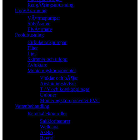
RengÃ¶ringsutrustning
UppvÃ¤rmning
VÃ¤rmepumpar
SolvÃ¤rme
ElvÃ¤rmare
Poolutrustning
Cirkulationspumpar
Filter
Ljus
Skimmer och utlopp
Avfuktare
Monteringskomponenter
Vinklar och bÃ¶jar
Anslutningshylsor
T / Y och korskopplingar
Unioner
Monteringskomponenter PVC
Vattenbehandling
Kemikaliekontroller
Saltklorinatorer
Welldana
Aseko
Bayrol