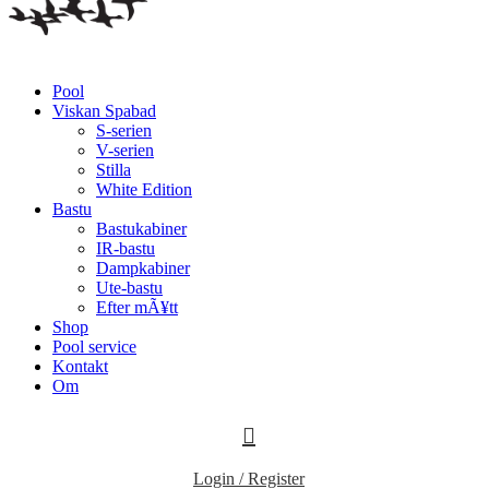
Pool
Viskan Spabad
S-serien
V-serien
Stilla
White Edition
Bastu
Bastukabiner
IR-bastu
Dampkabiner
Ute-bastu
Efter mÃ¥tt
Shop
Pool service
Kontakt
Om
Login / Register