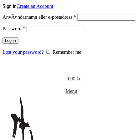
Sign in
Create an Account
Obligatoriskt
AnvÃ¤ndarnamn eller e-postadress
*
Obligatoriskt
Password
*
Log in
Lost your password?
Remember me
0,00
kr
Menu