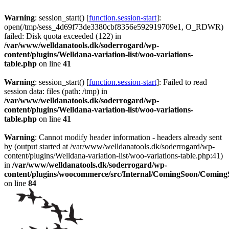
Warning
: session_start() [
function.session-start
]:
open(/tmp/sess_4d69f73de3380cbf8356e592919709e1, O_RDWR)
failed: Disk quota exceeded (122) in
/var/www/welldanatools.dk/soderrogard/wp-
content/plugins/Welldana-variation-list/woo-variations-
table.php
on line
41
Warning
: session_start() [
function.session-start
]: Failed to read
session data: files (path: /tmp) in
/var/www/welldanatools.dk/soderrogard/wp-
content/plugins/Welldana-variation-list/woo-variations-
table.php
on line
41
Warning
: Cannot modify header information - headers already sent
by (output started at /var/www/welldanatools.dk/soderrogard/wp-
content/plugins/Welldana-variation-list/woo-variations-table.php:41)
in
/var/www/welldanatools.dk/soderrogard/wp-
content/plugins/woocommerce/src/Internal/ComingSoon/Comin
on line
84