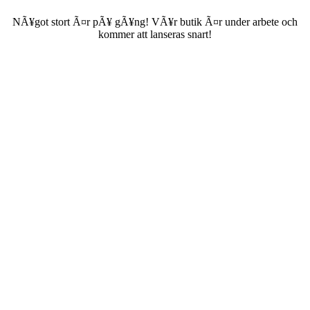
NÃ¥got stort Ã¤r pÃ¥ gÃ¥ng! VÃ¥r butik Ã¤r under arbete och
kommer att lanseras snart!