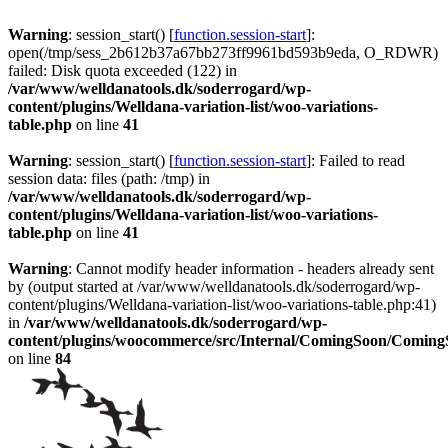
Warning
: session_start() [
function.session-start
]:
open(/tmp/sess_2b612b37a67bb273ff9961bd593b9eda, O_RDWR)
failed: Disk quota exceeded (122) in
/var/www/welldanatools.dk/soderrogard/wp-
content/plugins/Welldana-variation-list/woo-variations-
table.php
on line
41
Warning
: session_start() [
function.session-start
]: Failed to read
session data: files (path: /tmp) in
/var/www/welldanatools.dk/soderrogard/wp-
content/plugins/Welldana-variation-list/woo-variations-
table.php
on line
41
Warning
: Cannot modify header information - headers already sent
by (output started at /var/www/welldanatools.dk/soderrogard/wp-
content/plugins/Welldana-variation-list/woo-variations-table.php:41)
in
/var/www/welldanatools.dk/soderrogard/wp-
content/plugins/woocommerce/src/Internal/ComingSoon/Comin
on line
84