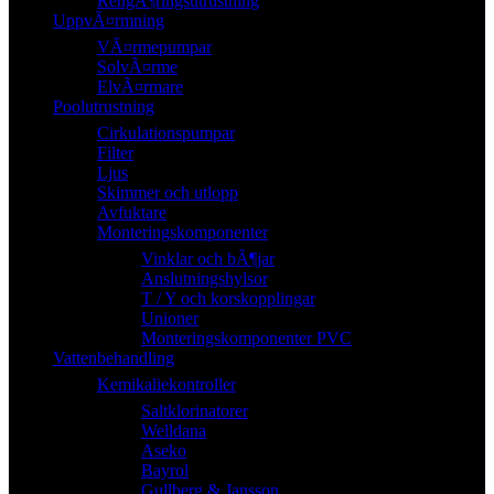
RengÃ¶ringsutrustning
UppvÃ¤rmning
VÃ¤rmepumpar
SolvÃ¤rme
ElvÃ¤rmare
Poolutrustning
Cirkulationspumpar
Filter
Ljus
Skimmer och utlopp
Avfuktare
Monteringskomponenter
Vinklar och bÃ¶jar
Anslutningshylsor
T / Y och korskopplingar
Unioner
Monteringskomponenter PVC
Vattenbehandling
Kemikaliekontroller
Saltklorinatorer
Welldana
Aseko
Bayrol
Gullberg & Jansson