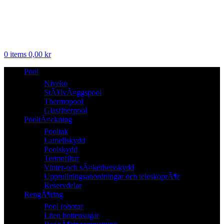
0
items
0,00
kr
Pool
Niveko
StÃ¥lvÃ¤ggspool
Thermopool
Glasfiberpool
PooltÃ¤ckning
Pooltak
Lamellskydd
Poolskydd
Termofiltar
Vinter-och sÃ¤kerhetsskydd
Upprullningsanordningar och teleskoprÃ¶r
Reservdelar
RengÃ¶ring
Pool robotar
Liten bottensugar