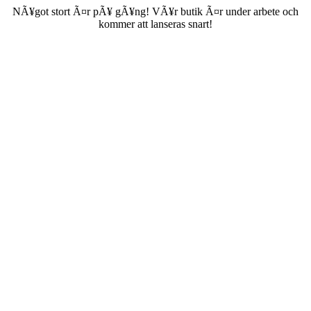
NÃ¥got stort Ã¤r pÃ¥ gÃ¥ng! VÃ¥r butik Ã¤r under arbete och
kommer att lanseras snart!