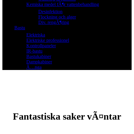
Kemiska medel fÃ¶r vattenbehandling
Desinfektion
Flockning och alger
Div. rengÃ¶ring
Bastu
Elektriska
Elektriske professionel
Kontrollpaneler
IR-bastu
Bastukabiner
Dampkabiner
Ã…nga
Fantastiska saker vÃ¤ntar