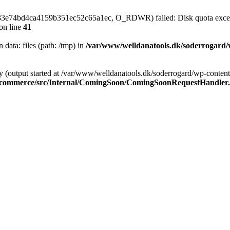
a33e74bd4ca4159b351ec52c65a1ec, O_RDWR) failed: Disk quota exce
on line
41
n data: files (path: /tmp) in
/var/www/welldanatools.dk/soderrogard/wp
y (output started at /var/www/welldanatools.dk/soderrogard/wp-content/
oocommerce/src/Internal/ComingSoon/ComingSoonRequestHandler