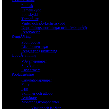
Pooltak
Lamellskydd
Poolskydd
Termofiltar
Vinter-och sÃ¤kerhetsskydd
Upprullningsanordningar och teleskoprÃ¶r
Reservdelar
RengÃ¶ring
Pool robotar
Liten bottensugar
RengÃ¶ringsutrustning
UppvÃ¤rmning
VÃ¤rmepumpar
SolvÃ¤rme
ElvÃ¤rmare
Poolutrustning
Cirkulationspumpar
Filter
Ljus
Skimmer och utlopp
Avfuktare
Monteringskomponenter
Vinklar och bÃ¶jar