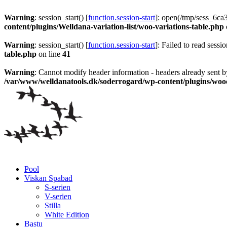
0
0
0
Warning
: session_start() [
function.session-start
]: open(/tmp/sess_6c
content/plugins/Welldana-variation-list/woo-variations-table.php
Warning
: session_start() [
function.session-start
]: Failed to read sessio
table.php
on line
41
Warning
: Cannot modify header information - headers already sent b
/var/www/welldanatools.dk/soderrogard/wp-content/plugins/w
Pool
Viskan Spabad
S-serien
V-serien
Stilla
White Edition
Bastu