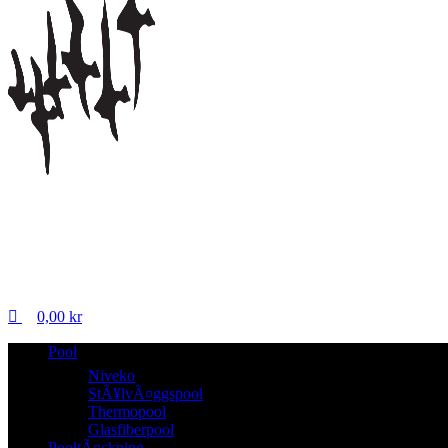
0,00
kr
Pool
Niveko
StÃ¥lvÃ¤ggspool
Thermopool
Glasfiberpool
PooltÃ¤ckning