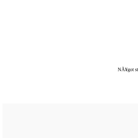
NÃ¥got st