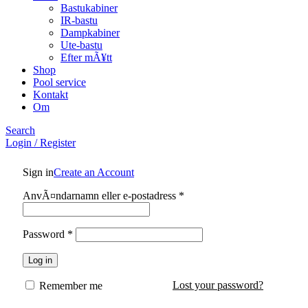
Bastukabiner
IR-bastu
Dampkabiner
Ute-bastu
Efter mÃ¥tt
Shop
Pool service
Kontakt
Om
Search
Login / Register
Sign in
Create an Account
Obligatoriskt
AnvÃ¤ndarnamn eller e-postadress
*
Obligatoriskt
Password
*
Log in
Lost your password?
Remember me