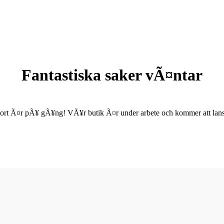
Fantastiska saker vÃ¤ntar
ort Ã¤r pÃ¥ gÃ¥ng! VÃ¥r butik Ã¤r under arbete och kommer att lanse