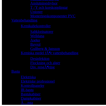
Anslutningshylsor
T / Y och korskopplingar
Unioner
Monteringskomponenter PVC
Vattenbehandling
Kemikaliekontroller
Saltklorinatorer
Welldana
Aseko
Bayrol
Gullberg & Jansson
Kemiska medel fÃ¶r vattenbehandling
Desinfektion
Flockning och alger
Div. rengÃ¶ring
Bastu
Elektriska
Elektriske professionel
Kontrollpaneler
IR-bastu
Bastukabiner
Dampkabiner
Ã…nga