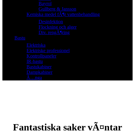
Bayrol
Gullberg & Jansson
Kemiska medel fÃ¶r vattenbehandling
Desinfektion
Flockning och alger
Div. rengÃ¶ring
Bastu
Elektriska
Elektriske professionel
Kontrollpaneler
IR-bastu
Bastukabiner
Dampkabiner
Ã…nga
Fantastiska saker vÃ¤ntar