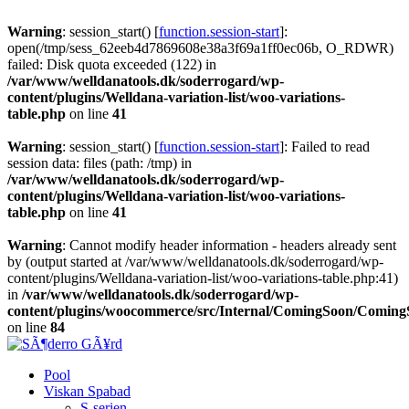
Warning
: session_start() [
function.session-start
]:
open(/tmp/sess_62eeb4d7869608e38a3f69a1ff0ec06b, O_RDWR)
failed: Disk quota exceeded (122) in
/var/www/welldanatools.dk/soderrogard/wp-
content/plugins/Welldana-variation-list/woo-variations-
table.php
on line
41
Warning
: session_start() [
function.session-start
]: Failed to read
session data: files (path: /tmp) in
/var/www/welldanatools.dk/soderrogard/wp-
content/plugins/Welldana-variation-list/woo-variations-
table.php
on line
41
Warning
: Cannot modify header information - headers already sent
by (output started at /var/www/welldanatools.dk/soderrogard/wp-
content/plugins/Welldana-variation-list/woo-variations-table.php:41)
in
/var/www/welldanatools.dk/soderrogard/wp-
content/plugins/woocommerce/src/Internal/ComingSoon/Comin
on line
84
Pool
Viskan Spabad
S-serien