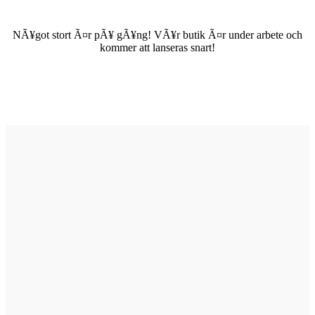
NÃ¥got stort Ã¤r pÃ¥ gÃ¥ng! VÃ¥r butik Ã¤r under arbete och
kommer att lanseras snart!