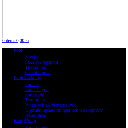
0
items
0,00
kr
Pool
Niveko
StÃ¥lvÃ¤ggspool
Thermopool
Glasfiberpool
PooltÃ¤ckning
Pooltak
Lamellskydd
Poolskydd
Termofiltar
Vinter-och sÃ¤kerhetsskydd
Upprullningsanordningar och teleskoprÃ¶r
Reservdelar
RengÃ¶ring
Pool robotar