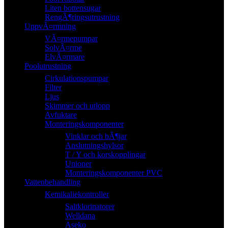
Liten bottensugar
RengÃ¶ringsutrustning
UppvÃ¤rmning
VÃ¤rmepumpar
SolvÃ¤rme
ElvÃ¤rmare
Poolutrustning
Cirkulationspumpar
Filter
Ljus
Skimmer och utlopp
Avfuktare
Monteringskomponenter
Vinklar och bÃ¶jar
Anslutningshylsor
T / Y och korskopplingar
Unioner
Monteringskomponenter PVC
Vattenbehandling
Kemikaliekontroller
Saltklorinatorer
Welldana
Aseko