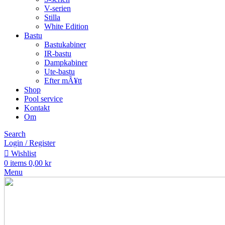
V-serien
Stilla
White Edition
Bastu
Bastukabiner
IR-bastu
Dampkabiner
Ute-bastu
Efter mÃ¥tt
Shop
Pool service
Kontakt
Om
Search
Login / Register
Wishlist
0
items
0,00
kr
Menu