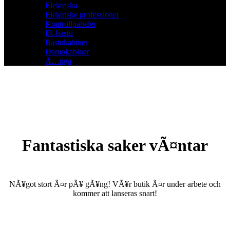
Elektriska
Elektriske professionel
Kontrollpaneler
IR-bastu
Bastukabiner
Dampkabiner
Ã…nga
Fantastiska saker vÃ¤ntar
NÃ¥got stort Ã¤r pÃ¥ gÃ¥ng! VÃ¥r butik Ã¤r under arbete och
kommer att lanseras snart!