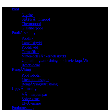
Pool
Niveko
StÃ¥lvÃ¤ggspool
Thermopool
Glasfiberpool
PooltÃ¤ckning
Pooltak
Lamellskydd
Poolskydd
Termofiltar
Vinter-och sÃ¤kerhetsskydd
Upprullningsanordningar och teleskoprÃ¶r
Reservdelar
RengÃ¶ring
Pool robotar
Liten bottensugar
RengÃ¶ringsutrustning
UppvÃ¤rmning
VÃ¤rmepumpar
SolvÃ¤rme
ElvÃ¤rmare
Poolutrustning