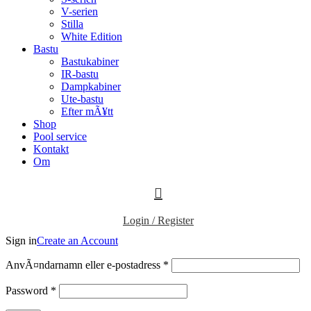
V-serien
Stilla
White Edition
Bastu
Bastukabiner
IR-bastu
Dampkabiner
Ute-bastu
Efter mÃ¥tt
Shop
Pool service
Kontakt
Om
Login / Register
Sign in
Create an Account
Obligatoriskt
AnvÃ¤ndarnamn eller e-postadress
*
Obligatoriskt
Password
*