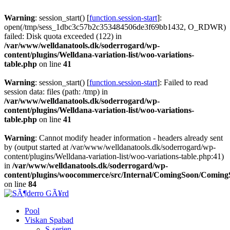
Warning
: session_start() [
function.session-start
]:
open(/tmp/sess_1dbc3c57b2c353484506de3f69bb1432, O_RDWR)
failed: Disk quota exceeded (122) in
/var/www/welldanatools.dk/soderrogard/wp-
content/plugins/Welldana-variation-list/woo-variations-
table.php
on line
41
Warning
: session_start() [
function.session-start
]: Failed to read
session data: files (path: /tmp) in
/var/www/welldanatools.dk/soderrogard/wp-
content/plugins/Welldana-variation-list/woo-variations-
table.php
on line
41
Warning
: Cannot modify header information - headers already sent
by (output started at /var/www/welldanatools.dk/soderrogard/wp-
content/plugins/Welldana-variation-list/woo-variations-table.php:41)
in
/var/www/welldanatools.dk/soderrogard/wp-
content/plugins/woocommerce/src/Internal/ComingSoon/Comin
on line
84
Pool
Viskan Spabad
S-serien