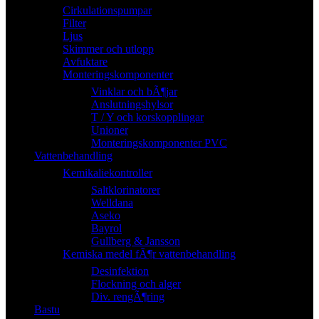
Cirkulationspumpar
Filter
Ljus
Skimmer och utlopp
Avfuktare
Monteringskomponenter
Vinklar och bÃ¶jar
Anslutningshylsor
T / Y och korskopplingar
Unioner
Monteringskomponenter PVC
Vattenbehandling
Kemikaliekontroller
Saltklorinatorer
Welldana
Aseko
Bayrol
Gullberg & Jansson
Kemiska medel fÃ¶r vattenbehandling
Desinfektion
Flockning och alger
Div. rengÃ¶ring
Bastu