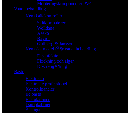
Monteringskomponenter PVC
Vattenbehandling
Kemikaliekontroller
Saltklorinatorer
Welldana
Aseko
Bayrol
Gullberg & Jansson
Kemiska medel fÃ¶r vattenbehandling
Desinfektion
Flockning och alger
Div. rengÃ¶ring
Bastu
Elektriska
Elektriske professionel
Kontrollpaneler
IR-bastu
Bastukabiner
Dampkabiner
Ã…nga