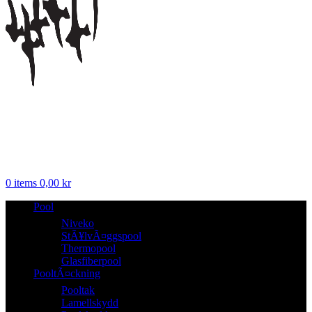
0
items
0,00
kr
Pool
Niveko
StÃ¥lvÃ¤ggspool
Thermopool
Glasfiberpool
PooltÃ¤ckning
Pooltak
Lamellskydd