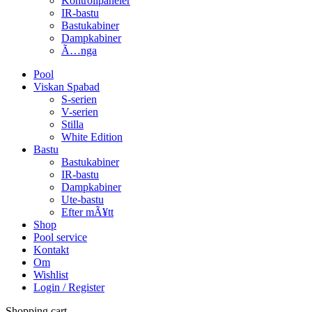
Kontrollpaneler
IR-bastu
Bastukabiner
Dampkabiner
Ã…nga
Pool
Viskan Spabad
S-serien
V-serien
Stilla
White Edition
Bastu
Bastukabiner
IR-bastu
Dampkabiner
Ute-bastu
Efter mÃ¥tt
Shop
Pool service
Kontakt
Om
Wishlist
Login / Register
Shopping cart