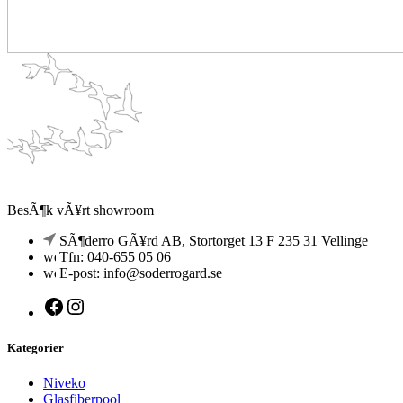
BesÃ¶k vÃ¥rt showroom
SÃ¶derro GÃ¥rd AB, Stortorget 13 F 235 31 Vellinge
Tfn: 040-655 05 06
E-post: info@soderrogard.se
Facebook
Instagram
Kategorier
Niveko
Glasfiberpool