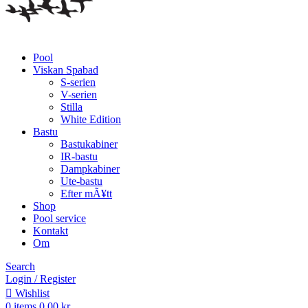
Pool
Viskan Spabad
S-serien
V-serien
Stilla
White Edition
Bastu
Bastukabiner
IR-bastu
Dampkabiner
Ute-bastu
Efter mÃ¥tt
Shop
Pool service
Kontakt
Om
Search
Login / Register
Wishlist
0
items
0,00
kr