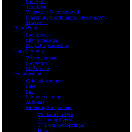
Poolskydd
Termofiltar
Vinter-och sÃ¤kerhetsskydd
Upprullningsanordningar och teleskoprÃ¶r
Reservdelar
RengÃ¶ring
Pool robotar
Liten bottensugar
RengÃ¶ringsutrustning
UppvÃ¤rmning
VÃ¤rmepumpar
SolvÃ¤rme
ElvÃ¤rmare
Poolutrustning
Cirkulationspumpar
Filter
Ljus
Skimmer och utlopp
Avfuktare
Monteringskomponenter
Vinklar och bÃ¶jar
Anslutningshylsor
T / Y och korskopplingar
Unioner