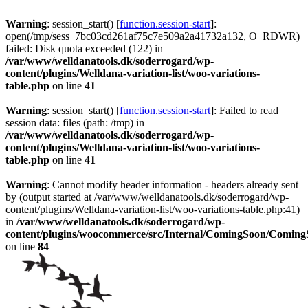
Warning
: session_start() [
function.session-start
]:
open(/tmp/sess_7bc03cd261af75c7e509a2a41732a132, O_RDWR)
failed: Disk quota exceeded (122) in
/var/www/welldanatools.dk/soderrogard/wp-
content/plugins/Welldana-variation-list/woo-variations-
table.php
on line
41
Warning
: session_start() [
function.session-start
]: Failed to read
session data: files (path: /tmp) in
/var/www/welldanatools.dk/soderrogard/wp-
content/plugins/Welldana-variation-list/woo-variations-
table.php
on line
41
Warning
: Cannot modify header information - headers already sent
by (output started at /var/www/welldanatools.dk/soderrogard/wp-
content/plugins/Welldana-variation-list/woo-variations-table.php:41)
in
/var/www/welldanatools.dk/soderrogard/wp-
content/plugins/woocommerce/src/Internal/ComingSoon/Comin
on line
84