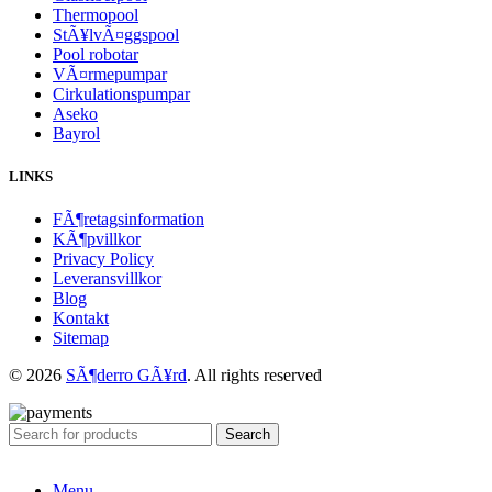
Thermopool
StÃ¥lvÃ¤ggspool
Pool robotar
VÃ¤rmepumpar
Cirkulationspumpar
Aseko
Bayrol
LINKS
FÃ¶retagsinformation
KÃ¶pvillkor
Privacy Policy
Leveransvillkor
Blog
Kontakt
Sitemap
© 2026
SÃ¶derro GÃ¥rd
. All rights reserved
Search
Menu