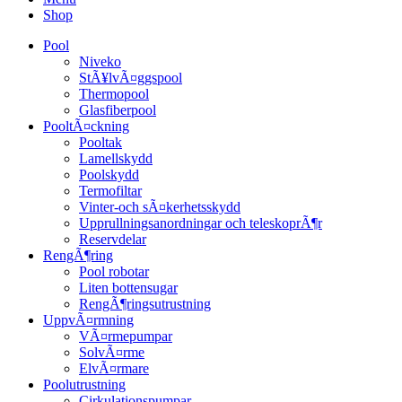
Shop
Pool
Niveko
StÃ¥lvÃ¤ggspool
Thermopool
Glasfiberpool
PooltÃ¤ckning
Pooltak
Lamellskydd
Poolskydd
Termofiltar
Vinter-och sÃ¤kerhetsskydd
Upprullningsanordningar och teleskoprÃ¶r
Reservdelar
RengÃ¶ring
Pool robotar
Liten bottensugar
RengÃ¶ringsutrustning
UppvÃ¤rmning
VÃ¤rmepumpar
SolvÃ¤rme
ElvÃ¤rmare
Poolutrustning
Cirkulationspumpar