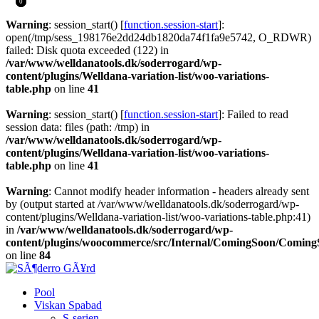
0
0
Warning
: session_start() [
function.session-start
]:
open(/tmp/sess_198176e2dd24db1820da74f1fa9e5742, O_RDWR)
failed: Disk quota exceeded (122) in
/var/www/welldanatools.dk/soderrogard/wp-
content/plugins/Welldana-variation-list/woo-variations-
table.php
on line
41
Warning
: session_start() [
function.session-start
]: Failed to read
session data: files (path: /tmp) in
/var/www/welldanatools.dk/soderrogard/wp-
content/plugins/Welldana-variation-list/woo-variations-
table.php
on line
41
Warning
: Cannot modify header information - headers already sent
by (output started at /var/www/welldanatools.dk/soderrogard/wp-
content/plugins/Welldana-variation-list/woo-variations-table.php:41)
in
/var/www/welldanatools.dk/soderrogard/wp-
content/plugins/woocommerce/src/Internal/ComingSoon/Comin
on line
84
Pool
Viskan Spabad
S-serien