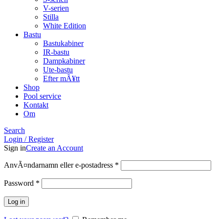
V-serien
Stilla
White Edition
Bastu
Bastukabiner
IR-bastu
Dampkabiner
Ute-bastu
Efter mÃ¥tt
Shop
Pool service
Kontakt
Om
Search
Login / Register
Sign in
Create an Account
Obligatoriskt
AnvÃ¤ndarnamn eller e-postadress
*
Obligatoriskt
Password
*
Log in