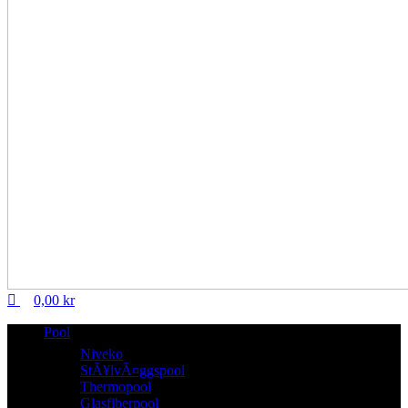
0,00
kr
Pool
Niveko
StÃ¥lvÃ¤ggspool
Thermopool
Glasfiberpool