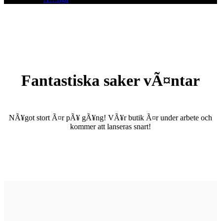
Fantastiska saker vÃ¤ntar
NÃ¥got stort Ã¤r pÃ¥ gÃ¥ng! VÃ¥r butik Ã¤r under arbete och
kommer att lanseras snart!