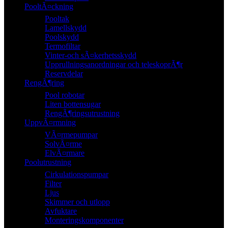
PooltÃ¤ckning
Pooltak
Lamellskydd
Poolskydd
Termofiltar
Vinter-och sÃ¤kerhetsskydd
Upprullningsanordningar och teleskoprÃ¶r
Reservdelar
RengÃ¶ring
Pool robotar
Liten bottensugar
RengÃ¶ringsutrustning
UppvÃ¤rmning
VÃ¤rmepumpar
SolvÃ¤rme
ElvÃ¤rmare
Poolutrustning
Cirkulationspumpar
Filter
Ljus
Skimmer och utlopp
Avfuktare
Monteringskomponenter