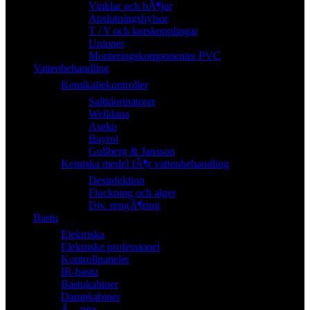
Vinklar och bÃ¶jar
Anslutningshylsor
T / Y och korskopplingar
Unioner
Monteringskomponenter PVC
Vattenbehandling
Kemikaliekontroller
Saltklorinatorer
Welldana
Aseko
Bayrol
Gullberg & Jansson
Kemiska medel fÃ¶r vattenbehandling
Desinfektion
Flockning och alger
Div. rengÃ¶ring
Bastu
Elektriska
Elektriske professionel
Kontrollpaneler
IR-bastu
Bastukabiner
Dampkabiner
Ã…nga